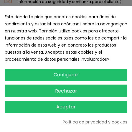
Información de seguridad y confianza para el cliente)
Política de entrega (editar con el módulo de Información
Esta tienda te pide que aceptes cookies para fines de
de seguridad y confianza para el cliente)
rendimiento y estadísticas anónimas sobre la navegaciçon
Política de devolución (editar con el módulo de
en nuestra web. También utiliza cookies para ofrecerte
Información de seguridad y confianza para el cliente)
funciones de redes sociales tales como las de compartir la
información de esta web y en concreto los productos
puestos a la venta. ¿Aceptas estas cookies y el
DETALLES DEL PRODUCTO
procesamiento de datos personales involucrados?
Referencia
CA-30312104
Configurar
En stock
100 Artículos
RESEÑAS
Rechazar
Aceptar
Política de privacidad y cookies