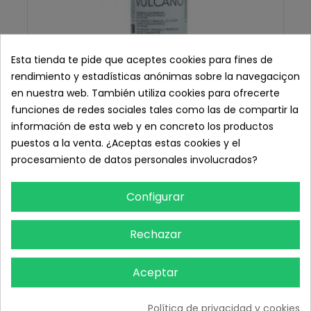
Esta tienda te pide que aceptes cookies para fines de
rendimiento y estadísticas anónimas sobre la navegaciçon
en nuestra web. También utiliza cookies para ofrecerte
funciones de redes sociales tales como las de compartir la
información de esta web y en concreto los productos
puestos a la venta. ¿Aceptas estas cookies y el
Vulcano Lavavajillas Manual Superconcentrado 1 L.
procesamiento de datos personales involucrados?
- Caja 9 unid.
35,88 € IVA inc.
Configurar
29,65 € sin IVA
Añadir Al Carrito
Rechazar
Aceptar
Política de privacidad y cookies