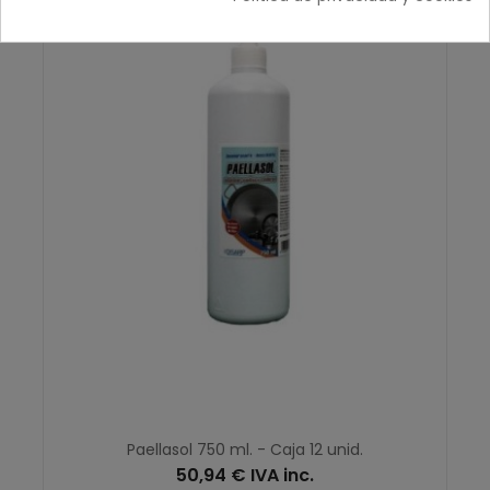
Paellasol 750 ml. - Caja 12 unid.
50,94 € IVA inc.