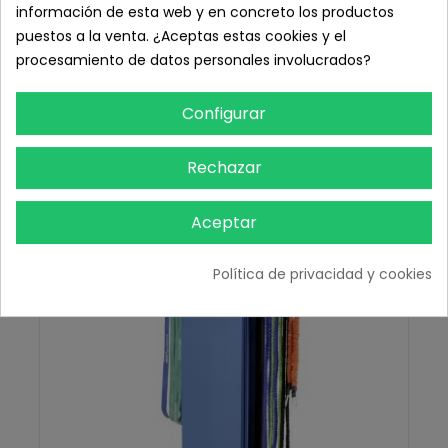
información de esta web y en concreto los productos
puestos a la venta. ¿Aceptas estas cookies y el
Barras pared para colchonetas Set de 2 unidades
procesamiento de datos personales involucrados?
16,00 € IVA inc.
13,22 € sin IVA
Configurar
Añadir Al Carrito
Rechazar
Aceptar
Política de privacidad y cookies