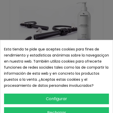
Esta tienda te pide que aceptes cookies para fines de
rendimiento y estadísticas anónimas sobre la navegaciçon
en nuestra web. También utiliza cookies para ofrecerte
funciones de redes sociales tales como las de compartir la
información de esta web y en concreto los productos
puestos a la venta. ¿Aceptas estas cookies y el
procesamiento de datos personales involucrados?
Pack Pélvico Winback
749,00 € IVA inc.
Configurar
619,01 € sin IVA
Añadir Al Carrito
Rechazar