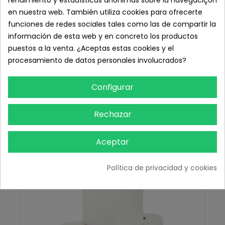
rendimiento y estadísticas anónimas sobre la navegaciçon
en nuestra web. También utiliza cookies para ofrecerte
funciones de redes sociales tales como las de compartir la
información de esta web y en concreto los productos
puestos a la venta. ¿Aceptas estas cookies y el
Pañuelos tissues kleenex faciales, paquete suelto
procesamiento de datos personales involucrados?
100 und
1,48 € IVA inc.
Configurar
1,22 € sin IVA
Rechazar
Añadir Al Carrito
Aceptar
Política de privacidad y cookies