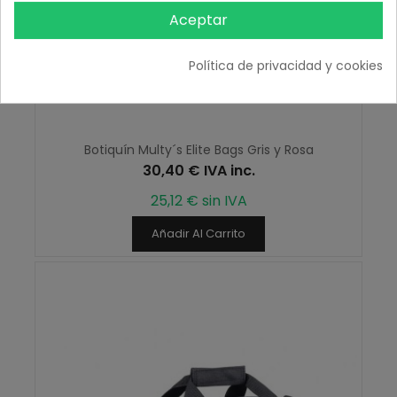
Aceptar
Política de privacidad y cookies
Botiquín Multy´s Elite Bags Gris y Rosa
30,40 € IVA inc.
25,12 € sin IVA
Añadir Al Carrito