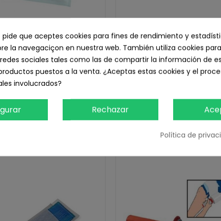
e pide que aceptes cookies para fines de rendimiento y estadíst
e la navegaciçon en nuestra web. También utiliza cookies para
redes sociales tales como las de compartir la información de e
 Relief blanca 26 x 30 cm. 1
Rapid Relief Azul 15 x 26 
productos puestos a la venta. ¿Aceptas estas cookies y el pro
2,90 € IVA inc.
unidad
les involucrados?
7,20 € IVA inc.
2,40 € sin IVA
5,95 € sin IVA
igurar
Rechazar
Ace
Añadir Al Carrito
Añadir Al Carrito
Política de priva