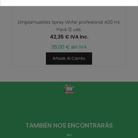
Limpiamuebles Spray Vinfer profesional 400 ml.
Pack 12 uds.
42,35 € IVA inc.
35,00 € sin IVA
Añadir Al Carrito
TAMBIÉN NOS ENCONTRARÁS
en