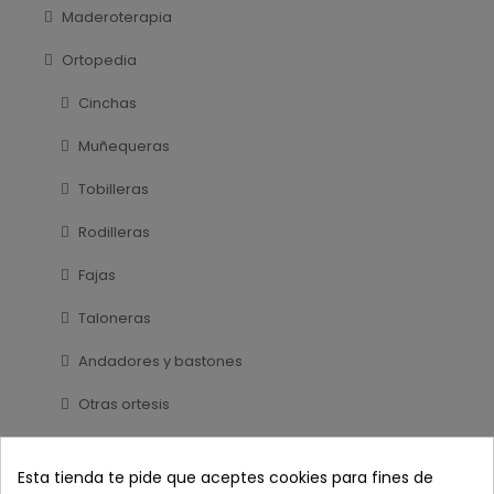
Maderoterapia
Ortopedia
Cinchas
Muñequeras
Tobilleras
Rodilleras
Fajas
Taloneras
Andadores y bastones
Otras ortesis
Sillas y transferencias
Esta tienda te pide que aceptes cookies para fines de
Sujecion y antiescaras