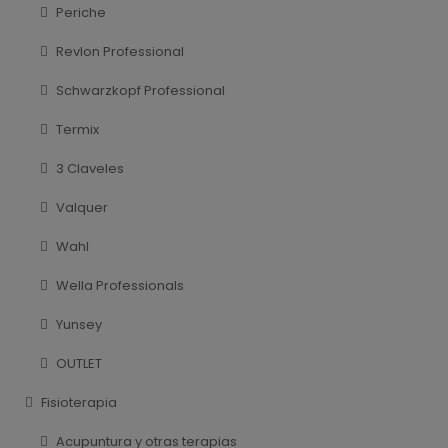
Periche
Revlon Professional
Schwarzkopf Professional
Termix
3 Claveles
Valquer
Wahl
Wella Professionals
Yunsey
OUTLET
Fisioterapia
Acupuntura y otras terapias