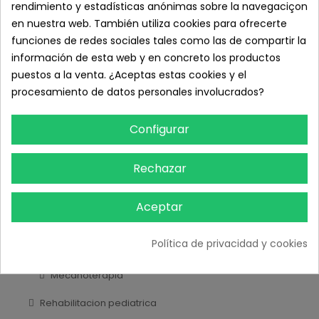
rendimiento y estadísticas anónimas sobre la navegaciçon
en nuestra web. También utiliza cookies para ofrecerte
Accesorios baño
funciones de redes sociales tales como las de compartir la
Rehabilitación
información de esta web y en concreto los productos
puestos a la venta. ¿Aceptas estas cookies y el
Cintas y tubos
procesamiento de datos personales involucrados?
Balones y pelotas
Configurar
Manos
Herramientas de masaje
Rechazar
Pesos y lastres
Aceptar
Propiocepción
Política de privacidad y cookies
Colchonetas
Mecanoterapia
Rehabilitacion pediatrica