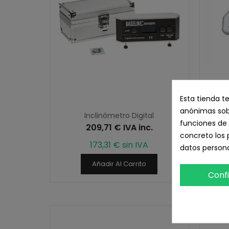
Esta tienda t
anónimas sobr
Inclinómetro Digital
E
funciones de 
209,71 € IVA inc.
concreto los 
173,31 € sin IVA
datos persona
Añadir Al Carrito
Conf