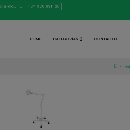
cluido.
.
+34 626 891 120
HOME
CATEGORÍAS
CONTACTO
Fis