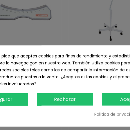
e pide que aceptes cookies para fines de rendimiento y estadíst
e la navegaciçon en nuestra web. También utiliza cookies para
scoliómetro 17 cm GIMA
Lampara Lupa de 5 dioptría
redes sociales tales como las de compartir la información de e
35,25 € IVA inc.
pie rodable
productos puestos a la venta. ¿Aceptas estas cookies y el pro
196,75 € IVA inc.
29,13 € sin IVA
les involucrados?
162,60 € sin IVA
Añadir Al Carrito
igurar
Rechazar
Ace
Añadir Al Carrito
Política de priva