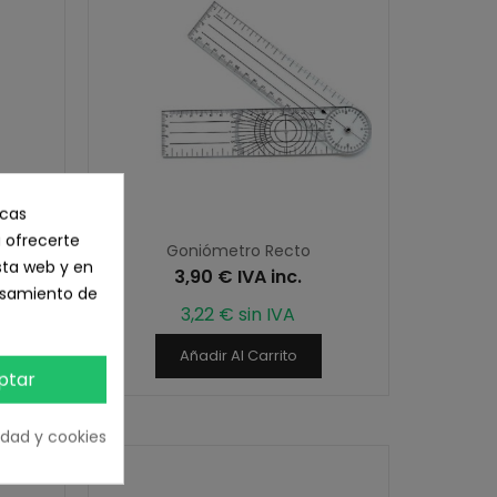
icas
 ofrecerte
s con
Goniómetro Recto
sta web y en
3,90 € IVA inc.
cesamiento de
3,22 € sin IVA
Añadir Al Carrito
ptar
cidad y cookies