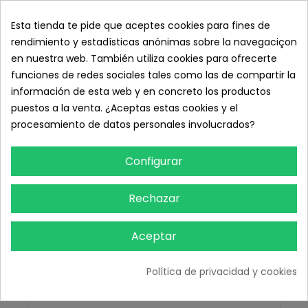
Esta tienda te pide que aceptes cookies para fines de
rendimiento y estadísticas anónimas sobre la navegaciçon
en nuestra web. También utiliza cookies para ofrecerte
funciones de redes sociales tales como las de compartir la
información de esta web y en concreto los productos
Cubrecamillas CON goma ajustable XL, 110 x 230
puestos a la venta. ¿Aceptas estas cookies y el
cm. 10 unid.
procesamiento de datos personales involucrados?
12,10 € IVA inc.
Configurar
10,00 € sin IVA
Añadir Al Carrito
Rechazar
Aceptar
Política de privacidad y cookies