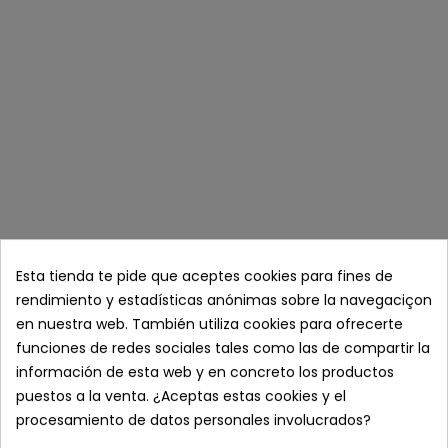
100% Celulosa, 2 capas decoradas con cenefa.
Producto de alta absorcion y suavidad.
Cuenta con el certificado Ecolabel ES08/004/0007.
Servilletas con una sencilla decoracion, de alta suavidad y
absorcion.
Producto sostenible con el medio ambiente.
CONDICIONES DE VENTA PENINSULA Y BALEARES, OTROS CONSULTAR:
- ENVIO EN 48/72 HORAS
- GASTOS DE ENVIO DESDE 4,75 € SEGUN PESO Y DESTINO SIEMPRE VISIBLES
DURANTE EL PROCESO DE COMPRA. PORTES GRATIS POR COMPRAS
SUPERIORES A 150€ + IVA.
Esta tienda te pide que aceptes cookies para fines de
- PAGO SEGURO
rendimiento y estadísticas anónimas sobre la navegaciçon
en nuestra web. También utiliza cookies para ofrecerte
funciones de redes sociales tales como las de compartir la
- ATENCION AL CLIENTE: 626 89 11 20 (L-V 8:00 a 19:00)
información de esta web y en concreto los productos
puestos a la venta. ¿Aceptas estas cookies y el
DETALLES DEL PRODUCTO
procesamiento de datos personales involucrados?