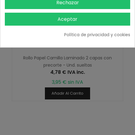
Rechazar
Aceptar
Política de privacidad y cookies
Rollo Papel Camilla Laminado 2 capas con
precorte - Und. sueltas
4,78 € IVA inc.
3,95 € sin IVA
Añadir Al Carrito