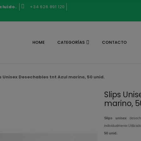
cluido.
.
+34 626 891 120
HOME
CATEGORÍAS
CONTACTO
s Unisex Desechables tnt Azul marino, 50 unid.
Slips Uni
marino, 5
Slips unisex
desecha
individualmente.Utiliza
50 unid.