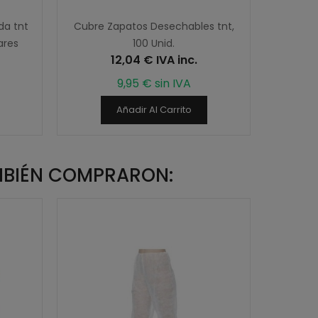
da tnt
Cubre Zapatos Desechables tnt,
Gorros
ares
100 Unid.
12,04 € IVA inc.
9,95 € sin IVA
Añadir Al Carrito
MBIÉN COMPRARON: