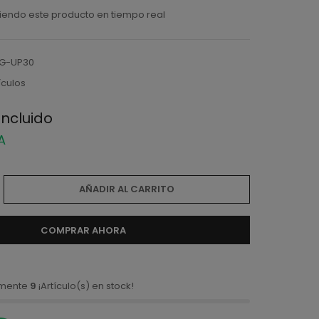
iendo este producto en tiempo real
G-UP30
ículos
incluido
VA
AÑADIR AL CARRITO
COMPRAR AHORA
amente
9
¡Artículo(s) en stock!