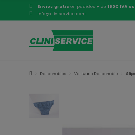
Envíos gratis
en pedidos + de
150€ IVA ex
info@cliniservice.com
Desechables
Vestuario Desechable
Slip