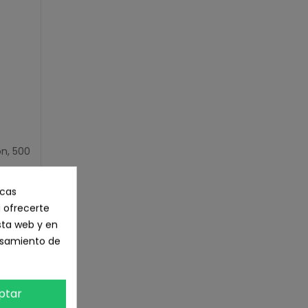
n, 500
icas
 ofrecerte
sta web y en
cesamiento de
ptar