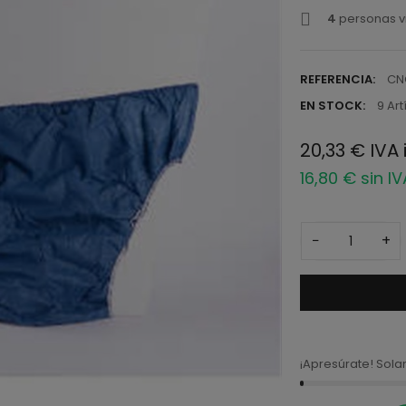
4
personas v
REFERENCIA:
CN
EN STOCK:
9 Art
20,33 € IVA 
16,80 € sin I
−
+
¡Apresúrate! Sol