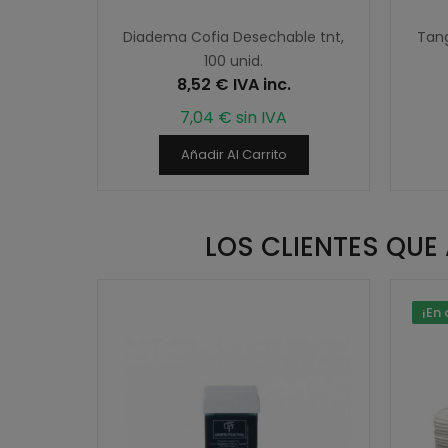
 Blanco,
Diadema Cofia Desechable tnt,
Tang
2 PACKS)
100 unid.
.
8,52 € IVA inc.
7,04 € sin IVA
Añadir Al Carrito
LOS CLIENTES QU
¡En 