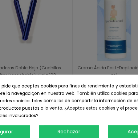
adoras Doble Hoja (Cuchillas
Crema Ácida Post-Depilació
itar Desechable), Caja 100
ml.
11,01 € IVA inc.
unid.
e pide que aceptes cookies para fines de rendimiento y estadíst
13,42 € IVA inc.
9,10 € sin IVA
e la navegaciçon en nuestra web. También utiliza cookies para
11,09 € sin IVA
redes sociales tales como las de compartir la información de e
Añadir Al Carrito
productos puestos a la venta. ¿Aceptas estas cookies y el pro
Añadir Al Carrito
les involucrados?
igurar
Rechazar
Ace