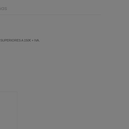
ñas
PERIORES A 150€ + IVA.