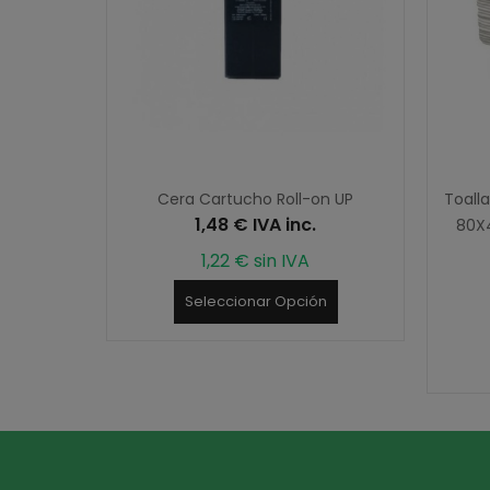
 Espuma
Cera Cartucho Roll-on UP
Toall
1,48 € IVA inc.
pares
80X4
1,22 € sin IVA
Seleccionar Opción