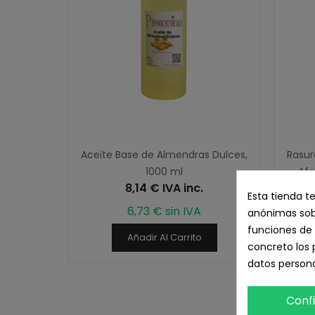
Aceite Base de Almendras Dulces,
Rasur
1000 ml
Afe
8,14 € IVA inc.
Esta tienda t
6,73 € sin IVA
anónimas sobr
funciones de 
Añadir Al Carrito
concreto los 
datos persona
Conf