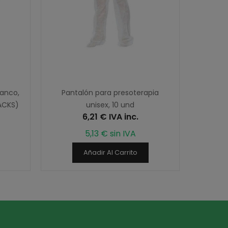
anco,
Pantalón para presoterapia
Folios P
PACKS)
unisex, 10 und
x 200
6,21 € IVA inc.
5,13 € sin IVA
Añadir Al Carrito