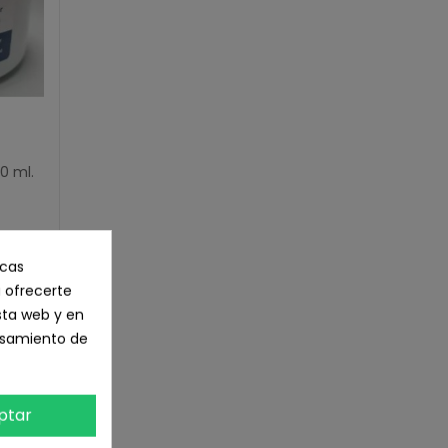
0 ml.
icas
 ofrecerte
sta web y en
cesamiento de
ptar