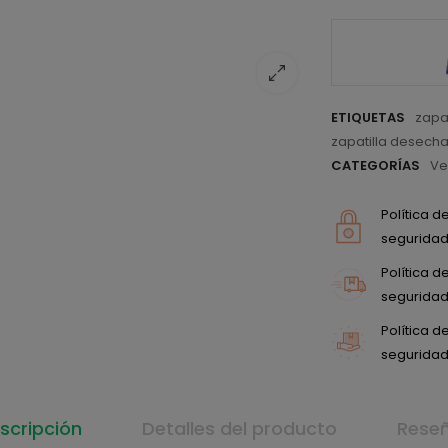
ETIQUETAS
zapa
zapatilla desech
CATEGORÍAS
Ve
Política 
seguridad 
Política 
seguridad 
Política 
seguridad 
scripción
Detalles del producto
Rese