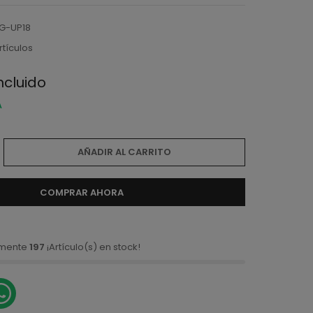
G-UP18
rtículos
incluido
A
AÑADIR AL CARRITO
COMPRAR AHORA
amente
197
¡Artículo(s) en stock!