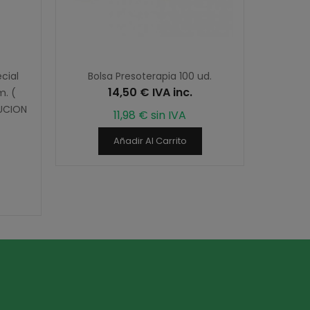
ecial
Bolsa Presoterapia 100 ud.
Algodó
14,50 € IVA inc.
m. (
Pack c
LUCION
11,98 € sin IVA
Añadir Al Carrito