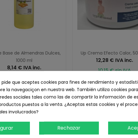
e Base de Almendras Dulces,
Up Crema Efecto Calor, 50
12,28 € IVA inc.
1000 ml
8,14 € IVA inc.
10,15 € sin IVA
6,73 € sin IVA
e pide que aceptes cookies para fines de rendimiento y estadíst
Añadir Al Carrito
e la navegaciçon en nuestra web. También utiliza cookies para
Añadir Al Carrito
redes sociales tales como las de compartir la información de e
productos puestos a la venta. ¿Aceptas estas cookies y el pro
les involucrados?
igurar
Rechazar
Ace