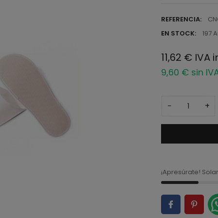
REFERENCIA:
CN
EN STOCK:
197 A
11,62 € IVA 
9,60 € sin IV
−
+
¡Apresúrate! Sol