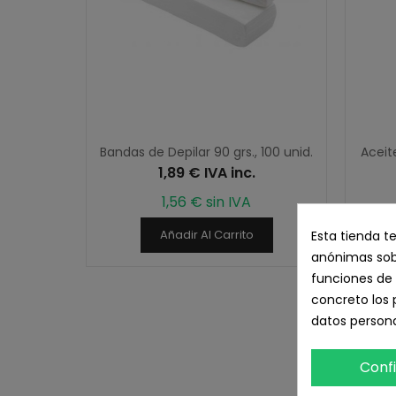
Bandas de Depilar 90 grs., 100 unid.
Aceit
1,89 € IVA inc.
1,56 € sin IVA
Esta tienda t
Añadir Al Carrito
anónimas sobr
funciones de 
concreto los 
datos persona
Conf