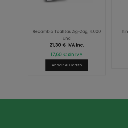
x 5 cm.,
Recambio Toallitas Zig-Zag, 4.000
Ki
00 unid.
und
21,30 € IVA inc.
17,60 € sin IVA
Añadir Al Carrito