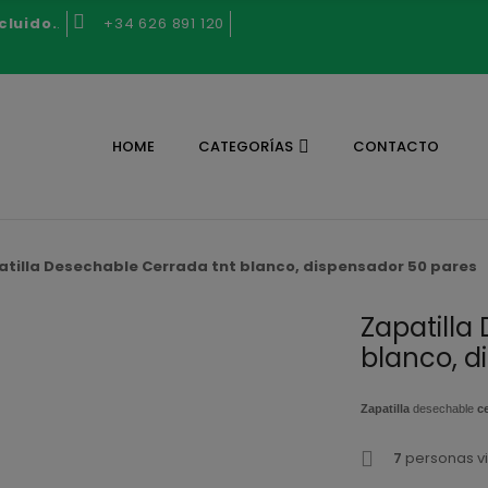
cluido.
.
+34 626 891 120
HOME
CATEGORÍAS
CONTACTO
atilla Desechable Cerrada tnt blanco, dispensador 50 pares
Zapatilla
blanco, d
Zapatilla
desechable
c
7
personas vi