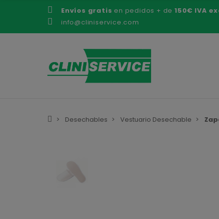
Envíos gratis
en pedidos + de
150€ IVA ex
info@cliniservice.com
Desechables
Vestuario Desechable
Zap