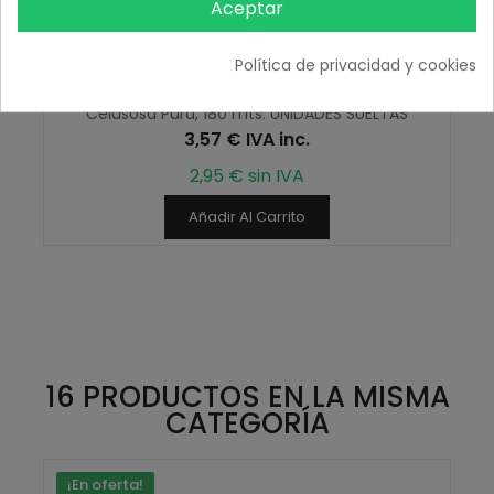
Aceptar
Política de privacidad y cookies
Rollos Papel Secamanos 2 capas, precortado,
Celusosa Pura, 180 mts. UNIDADES SUELTAS
3,57 € IVA inc.
2,95 € sin IVA
Añadir Al Carrito
16 PRODUCTOS EN LA MISMA
CATEGORÍA
¡En oferta!