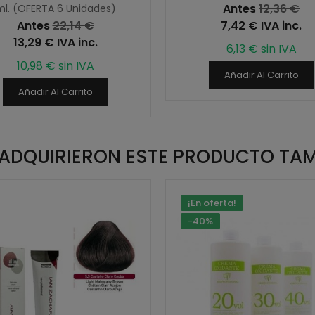
Antes
12,36 €
l. (OFERTA 6 Unidades)
Antes
22,14 €
7,42 € IVA inc.
13,29 € IVA inc.
6,13 € sin IVA
10,98 € sin IVA
Añadir Al Carrito
Añadir Al Carrito
E ADQUIRIERON ESTE PRODUCTO TA
¡En oferta!
-40%