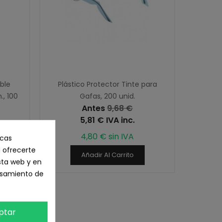
ble
Plástico Protector Tinte para
., 100
Gafas, 200 unid.
Antes
9,68 €
5,81 € IVA inc.
4,80 € sin IVA
icas
 ofrecerte
Añadir Al Carrito
sta web y en
cesamiento de
ptar