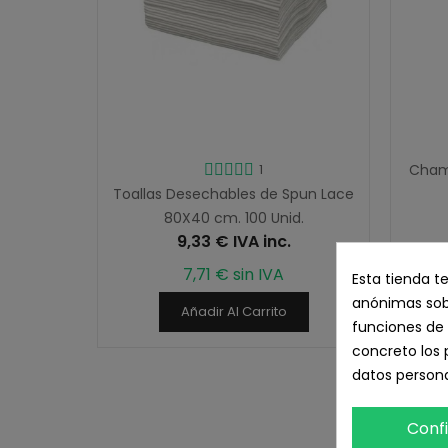
1
Champ
Toallas Desechables de Spun Lace
80X40 cm. 100 Unid.
9,33 € IVA inc.
7,71 € sin IVA
Esta tienda t
anónimas sobr
Añadir Al Carrito
funciones de 
concreto los 
datos persona
Conf