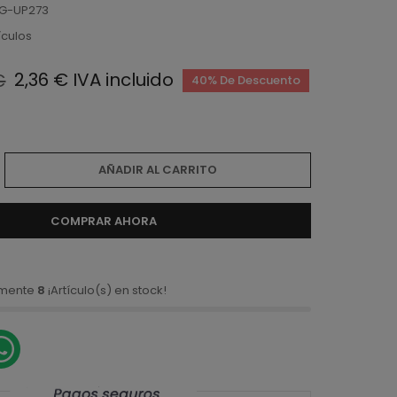
G-UP273
ículos
2,36 € IVA incluido
€
40% De Descuento
AÑADIR AL CARRITO
COMPRAR AHORA
amente
8
¡Artículo(s) en stock!