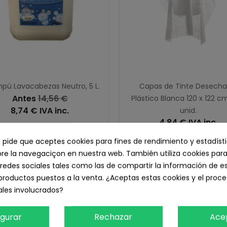
ú Lavacabezas Neutro, 5 L.
Capas de Tinte Desecha
Antes
14,56 €
Plástico Blanca 120 x 122 cm
8,74 € IVA inc.
unid.
4,84 € IVA inc.
7,22 € sin IVA
4,00 € sin IVA
e pide que aceptes cookies para fines de rendimiento y estadíst
Añadir Al Carrito
e la navegaciçon en nuestra web. También utiliza cookies para
Añadir Al Carrito
redes sociales tales como las de compartir la información de e
productos puestos a la venta. ¿Aceptas estas cookies y el pro
les involucrados?
igurar
Rechazar
Ace