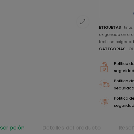
ETIQUETAS
tinte
oxigenada en cr
techline oxigena
CATEGORÍAS
OU
Política 
seguridad 
Política 
seguridad 
Política 
seguridad 
scripción
Detalles del producto
Rese