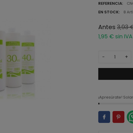
REFERENCIA:
CN
EN STOCK:
8 Art
Antes
3,93 
1,95 € sin IVA
−
+
¡Apresúrate! Sol