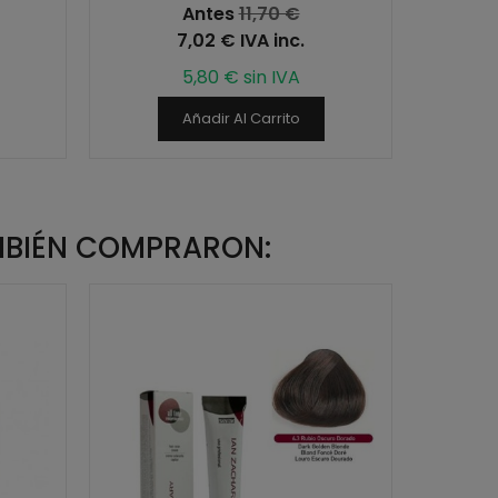
Antes
11,70 €
7,02 € IVA inc.
5,80 € sin IVA
Añadir Al Carrito
MBIÉN COMPRARON:
¡En of
-40%