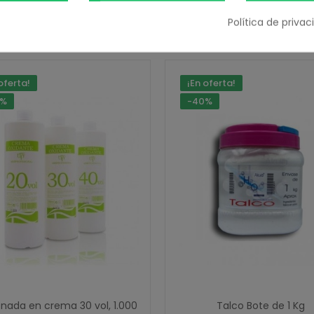
Política de priva
 PRODUCTOS EN LA MISMA CATEGO
oferta!
¡En oferta!
0%
-40%
nada en crema 30 vol, 1.000
Talco Bote de 1 Kg