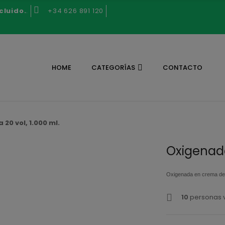
cluido.
.
+34 626 891 120
HOME
CATEGORÍAS
CONTACTO
20 vol, 1.000 ml.
Oxigenada
Oxigenada en crema de 
10
personas v