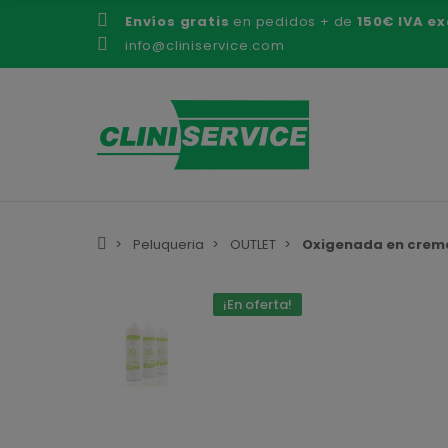
Envíos gratis
en pedidos + de
150€ IVA ex
info@cliniservice.com
Peluqueria
OUTLET
Oxigenada en crema 
¡En oferta!