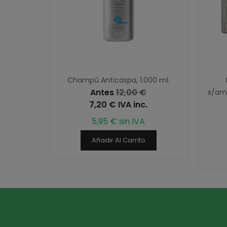
ión
Champú Anticaspa, 1.000 ml.
Antes
12,00 €
0 ml.
s/amo
7,20 € IVA inc.
5,95 € sin IVA
Añadir Al Carrito