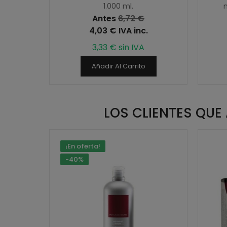
1.000 ml.
m
Antes
6,72 €
4,03 € IVA inc.
3,33 € sin IVA
Añadir Al Carrito
LOS CLIENTES QU
¡En oferta!
-40%