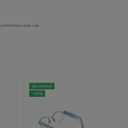
PERIORES A 150€ + IVA.
¡En oferta!
-40%