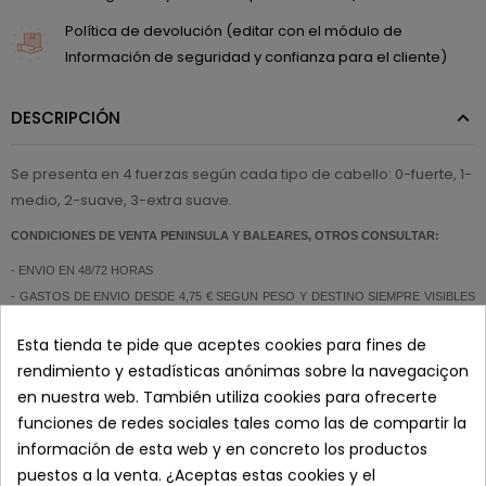
Política de devolución (editar con el módulo de
Información de seguridad y confianza para el cliente)
DESCRIPCIÓN
Se presenta en 4 fuerzas según cada tipo de cabello: 0-fuerte, 1-
medio, 2-suave, 3-extra suave.
CONDICIONES DE VENTA PENINSULA Y BALEARES, OTROS CONSULTAR:
- ENVIO EN 48/72 HORAS
- GASTOS DE ENVIO DESDE 4,75 € SEGUN PESO Y DESTINO SIEMPRE VISIBLES
DURANTE EL PROCESO DE COMPRA. PORTES GRATIS POR COMPRAS
Esta tienda te pide que aceptes cookies para fines de
SUPERIORES A 150€ + IVA.
rendimiento y estadísticas anónimas sobre la navegaciçon
- PAGO SEGURO
en nuestra web. También utiliza cookies para ofrecerte
funciones de redes sociales tales como las de compartir la
información de esta web y en concreto los productos
- ATENCION AL CLIENTE: 626 89 11 20 (L-V 8:00 a 19:00)
puestos a la venta. ¿Aceptas estas cookies y el