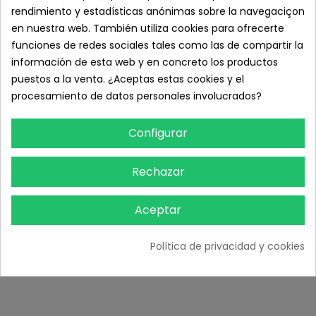
rendimiento y estadísticas anónimas sobre la navegaciçon
en nuestra web. También utiliza cookies para ofrecerte
funciones de redes sociales tales como las de compartir la
información de esta web y en concreto los productos
puestos a la venta. ¿Aceptas estas cookies y el
procesamiento de datos personales involucrados?
Configurar
OXD Crema de Masajes Prolongados, 1.000 ml.
Rechazar
16,29 € IVA inc.
13,46 € sin IVA
Aceptar
Añadir Al Carrito
Política de privacidad y cookies