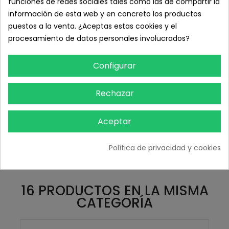
funciones de redes sociales tales como las de compartir la
información de esta web y en concreto los productos
puestos a la venta. ¿Aceptas estas cookies y el
procesamiento de datos personales involucrados?
Povidona Iodada 500 ml.
Configurar
8,41 € IVA inc.
6,95 € sin IVA
Rechazar
Añadir Al Carrito
Aceptar
Política de privacidad y cookies
16 PRODUCTOS EN LA MISMA
CATEGORÍA