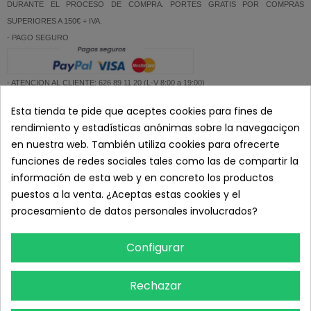
DURANTE EL PROCESO DE COMPRA. PORTES GRATIS POR COMPRAS
SUPERIORES A 150€ + IVA.
- PAGO SEGURO
- ATENCION AL CLIENTE: 626 89 11 20 (L-V 8:00 a 19:00)
Esta tienda te pide que aceptes cookies para fines de
DETALLES DEL PRODUCTO
rendimiento y estadísticas anónimas sobre la navegaciçon
en nuestra web. También utiliza cookies para ofrecerte
RESEÑAS
funciones de redes sociales tales como las de compartir la
información de esta web y en concreto los productos
TAMBIÉN PODRÍA INTERESARLE
puestos a la venta. ¿Aceptas estas cookies y el
procesamiento de datos personales involucrados?
Configurar
Rechazar