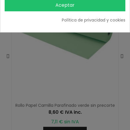
Aceptar
Política de privacidad y cookies
Rollo Papel Camilla Parafinado verde sin precorte
8,60 € IVA inc.
7,11 € sin IVA