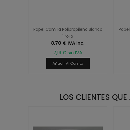
apa sin
Papel Camilla Polipropileno Blanco
Papel
ueltas
1 rollo
8,70 € IVA inc.
7,19 € sin IVA
Añadir Al Carrito
LOS CLIENTES QU