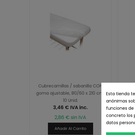
Cubrecamillas / sabanilla CON
OXD 
goma ajustable, 80/60 x 210 cm.
Esta tienda t
10 Unid.
anónimas sobr
3,46 € IVA inc.
funciones de 
concreto los 
2,86 € sin IVA
datos persona
Añadir Al Carrito