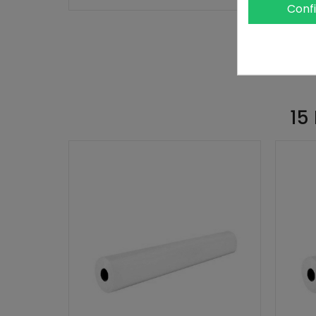
Conf
15