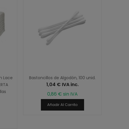
n Lace
Bastoncillos de Algodón, 100 unid.
Calent
1,04 € IVA inc.
ERTA
Doble, 
las
0,86 € sin IVA
Añadir Al Carrito