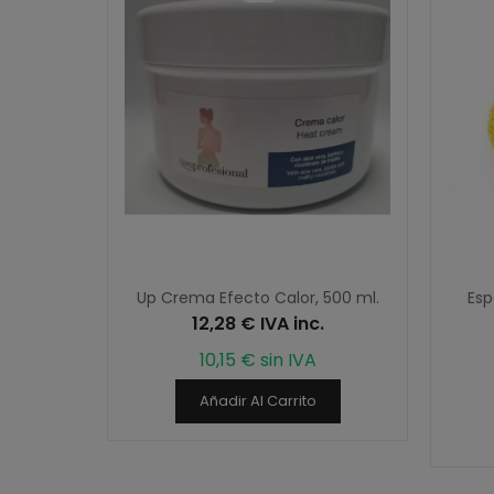
ag, 4.000
Up Crema Efecto Calor, 500 ml.
Esp
12,28 € IVA inc.
.
10,15 € sin IVA
Añadir Al Carrito