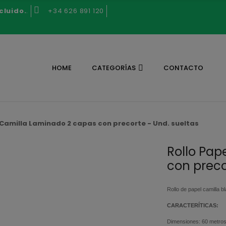
cluido.
.
+34 626 891 120
HOME
CATEGORÍAS
CONTACTO
 Camilla Laminado 2 capas con precorte - Und. sueltas
Rollo Pap
con preco
Rollo de papel camilla 
CARACTERÍTICAS:
Dimensiones: 60 metros