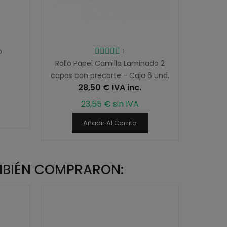
o
1
Papel C
Rollo Papel Camilla Laminado 2
capas con precorte - Caja 6 und.
28,50 € IVA inc.
23,55 € sin IVA
Añadir Al Carrito
MBIÉN COMPRARON: