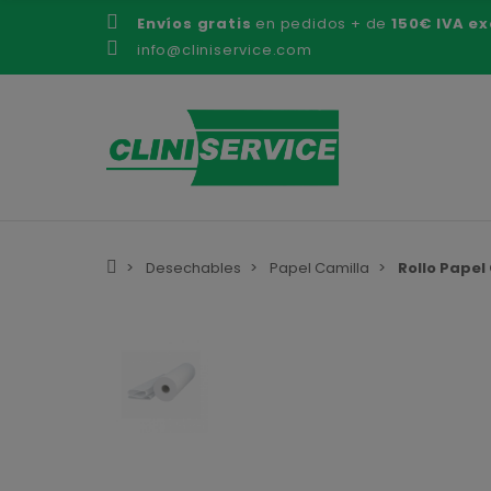
Envíos gratis
en pedidos + de
150€ IVA ex
info@cliniservice.com
Desechables
Papel Camilla
Rollo Papel