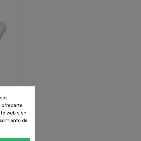
ma
unid.
icas
 ofrecerte
sta web y en
cesamiento de