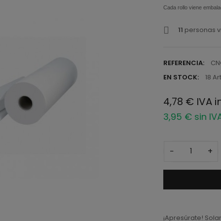
Cada rollo viene embalad
11
personas v
REFERENCIA:
CN
EN STOCK:
18 Ar
4,78 € IVA i
3,95 € sin IV
−
+
¡Apresúrate! Sol