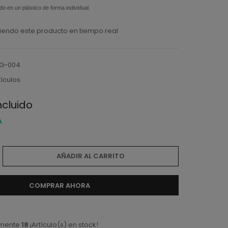
o en un plástico de forma individual.
iendo este producto en tiempo real
G-004
tículos
ncluido
A
AÑADIR AL CARRITO
COMPRAR AHORA
amente
18
¡Artículo(s) en stock!