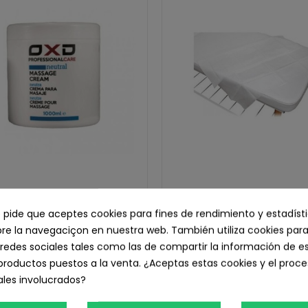
Crema para Masajes Neutra,
Cubrecamillas SIN go
1.000 ml.
ajustable, 80 x 200 cm. 10 
e pide que aceptes cookies para fines de rendimiento y estadíst
11,62 € IVA inc.
3,46 € IVA inc.
e la navegaciçon en nuestra web. También utiliza cookies para
redes sociales tales como las de compartir la información de e
9,60 € sin IVA
2,86 € sin IVA
productos puestos a la venta. ¿Aceptas estas cookies y el pro
Añadir Al Carrito
Añadir Al Carrito
les involucrados?