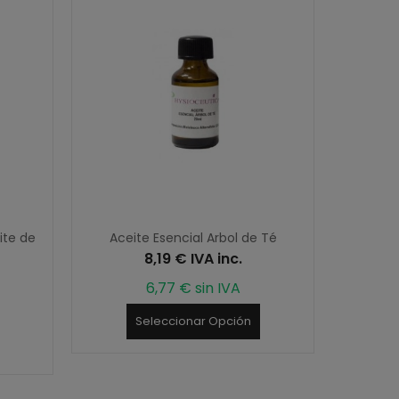
ite de
Aceite Esencial Arbol de Té
Aceite 
8,19 € IVA inc.
6,77 € sin IVA
Seleccionar Opción