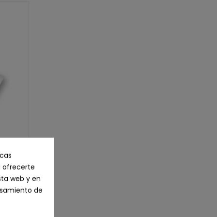
icas
 ofrecerte
capas,
sta web y en
, 180
cesamiento de
S