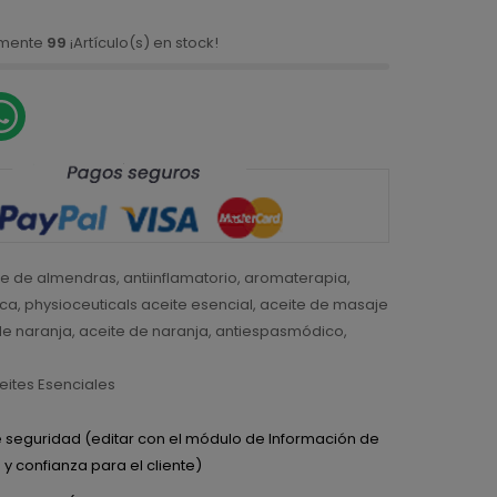
amente
99
¡Artículo(s) en stock!
te de almendras
,
antiinflamatorio
,
aromaterapia
,
ica
,
physioceuticals aceite esencial
,
aceite de masaje
de naranja
,
aceite de naranja
,
antiespasmódico
,
eites Esenciales
de seguridad (editar con el módulo de Información de
y confianza para el cliente)