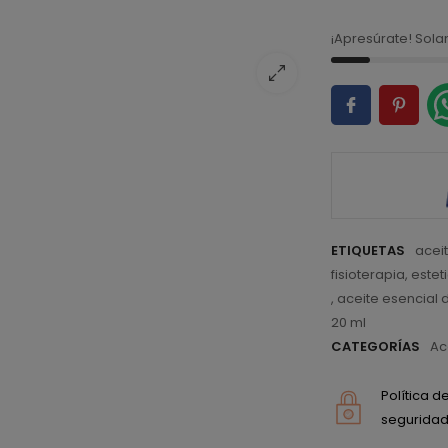
¡Apresúrate! Sol
ETIQUETAS
acei
fisioterapia
,
estet
,
aceite esencial 
20 ml
CATEGORÍAS
Ac
Política 
seguridad 