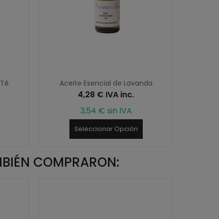
 Té
Aceite Esencial de Lavanda
Acei
4,28 € IVA inc.
3,54 € sin IVA
Seleccionar Opción
MBIÉN COMPRARON: