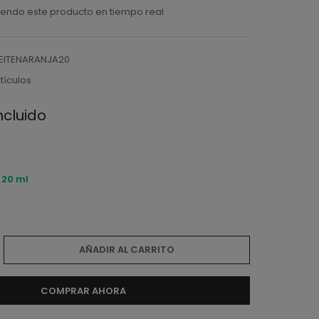
endo este producto en tiempo real
EITENARANJA20
rtículos
ncluido
:
20 ml
AÑADIR AL CARRITO
COMPRAR AHORA