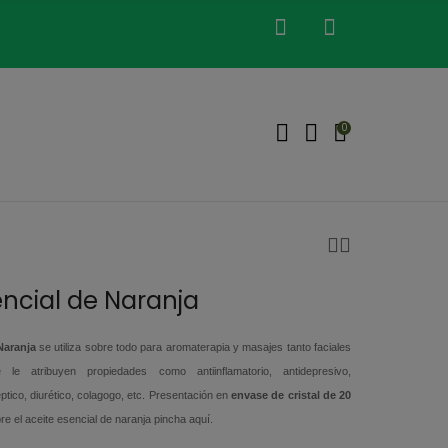
0
encial de Naranja
Naranja
se utiliza sobre todo para aromaterapia y masajes tanto faciales
le atribuyen propiedades como antiinflamatorio, antidepresivo,
ptico, diurético, colagogo, etc. Presentación en
envase de cristal de 20
e el aceite esencial de naranja pincha aquí
.