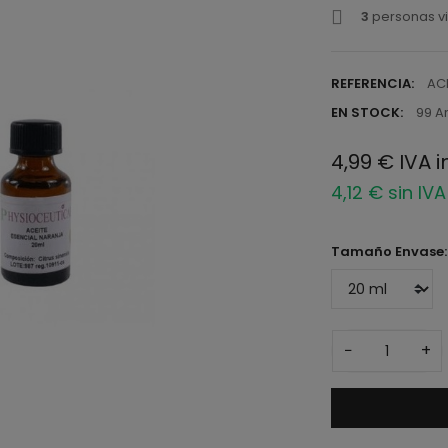
3
personas vi
REFERENCIA:
AC
EN STOCK:
99 A
4,99 € IVA i
4,12 € sin IVA
Tamaño Envase
−
+