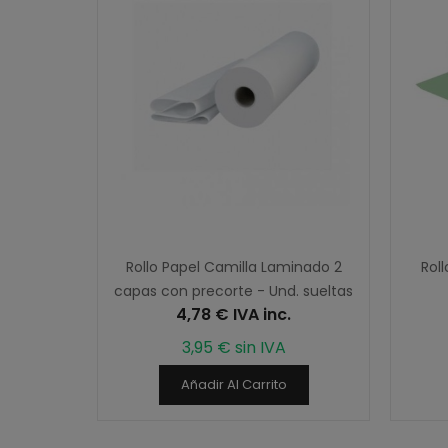
entol,
Rollo Papel Camilla Laminado 2
Rol
250 ml.
capas con precorte - Und. sueltas
4,78 € IVA inc.
3,95 € sin IVA
Añadir Al Carrito