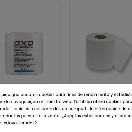
e pide que aceptes cookies para fines de rendimiento y estadíst
e la navegaciçon en nuestra web. También utiliza cookies para
OXD Crema de Masajes
Rollos Papel Secamanos 2 
redes sociales tales como las de compartir la información de e
Prolongados, 1.000 ml.
precortado, Celusosa Pura
productos puestos a la venta. ¿Aceptas estas cookies y el pro
16,29 € IVA inc.
mts. UNIDADES SUELTA
les involucrados?
3,57 € IVA inc.
13,46 € sin IVA