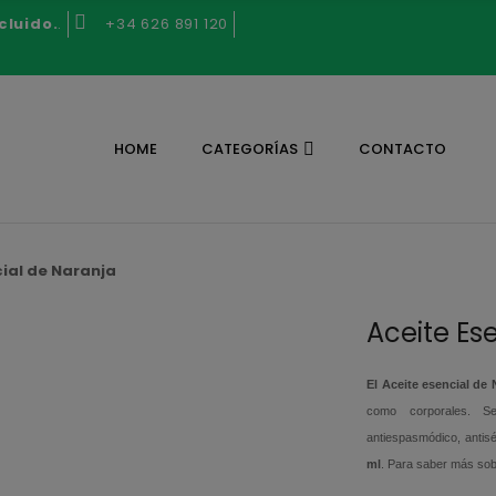
cluido.
.
+34 626 891 120
HOME
CATEGORÍAS
CONTACTO
ial de Naranja
Aceite Es
El Aceite esencial de 
como corporales. Se 
antiespasmódico, antisé
ml
.
Para saber más sobr