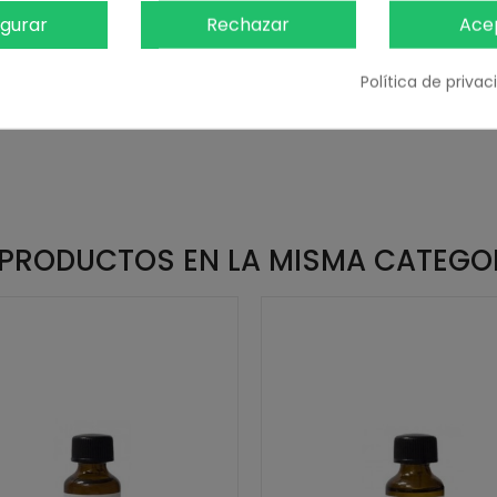
2,95 € sin IVA
igurar
Rechazar
Ace
Añadir Al Carrito
Añadir Al Carrito
Política de priva
 PRODUCTOS EN LA MISMA CATEGO