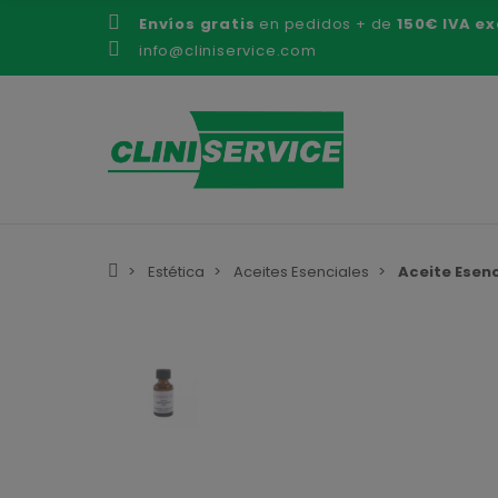
Envíos gratis
en pedidos + de
150€ IVA ex
info@cliniservice.com
Estética
Aceites Esenciales
Aceite Esenc