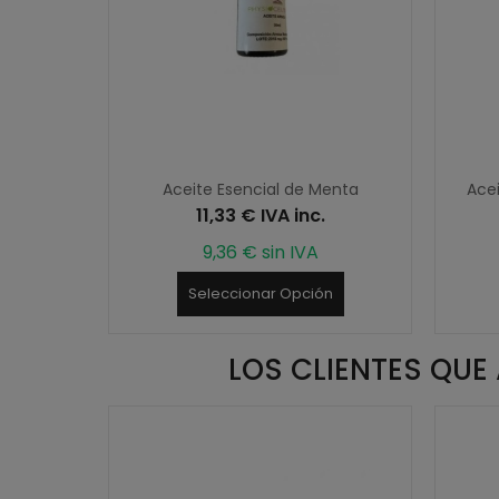
ela
Aceite Esencial de Menta
Ace
11,33 € IVA inc.
9,36 € sin IVA
n
Seleccionar Opción
LOS CLIENTES QU