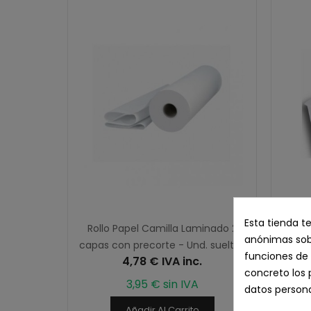
Esta tienda t
Rollo Papel Camilla Laminado 2
Recam
anónimas sobr
capas con precorte - Und. sueltas
funciones de 
4,78 € IVA inc.
concreto los 
3,95 € sin IVA
datos persona
Añadir Al Carrito