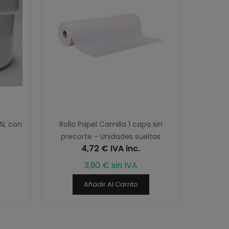
AL con
Rollo Papel Camilla 1 capa sin
Ace
precorte - Unidades sueltas
4,72 € IVA inc.
3,90 € sin IVA
Añadir Al Carrito