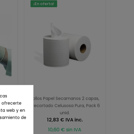
¡En oferta!
icas
 Caja
Rollos Papel Secamanos 2 capas,
 ofrecerte
precortado Celusosa Pura, Pack 6
sta web y en
unid.
cesamiento de
12,83 € IVA inc.
10,60 € sin IVA