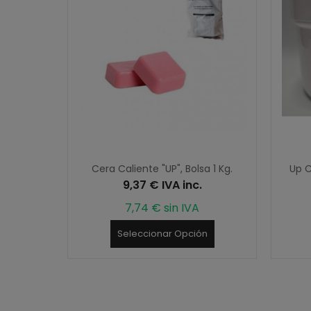
 500 ml.
Cera Caliente "UP", Bolsa 1 Kg.
Up C
.
9,37 € IVA inc.
7,74 € sin IVA
Seleccionar Opción