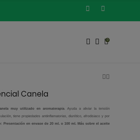
0
encial Canela
canela muy utilizado en aromaterapia
. Ayuda a aliviar la tensión
ulación, tiene propiedades antiinflamatorias, diurético, afrodisiaco y por
or.
Presentación en envase de 20 ml. o 100 ml.
Más sobre el aceite