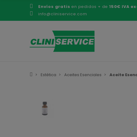
Envíos gratis
en pedidos + de
150€ IVA ex
info@cliniservice.com
Estética
Aceites Esenciales
Aceite Esen