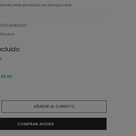
iendo este producto en tiempo real
EITECANELA20
rtículos
ncluido
A
:
20 ml
AÑADIR AL CARRITO
COMPRAR AHORA