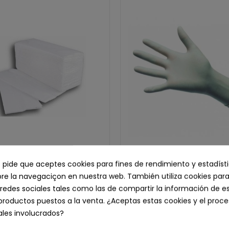
e pide que aceptes cookies para fines de rendimiento y estadíst
bio Toallitas Zig-Zag, 4.000
Guantes de Látex Estériles,
e la navegaciçon en nuestra web. También utiliza cookies para
und
50 pares.
redes sociales tales como las de compartir la información de e
21,30 € IVA inc.
45,62 € IVA inc.
productos puestos a la venta. ¿Aceptas estas cookies y el pro
17,60 € sin IVA
37,70 € sin IVA
les involucrados?
Añadir Al Carrito
Seleccionar Opción