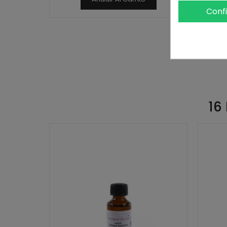
Conf
16