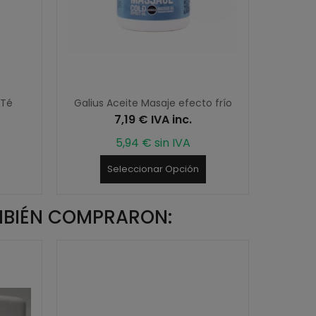
 Té
Galius Aceite Masaje efecto frío
Acei
7,19 € IVA inc.
5,94 € sin IVA
Seleccionar Opción
MBIÉN COMPRARON: