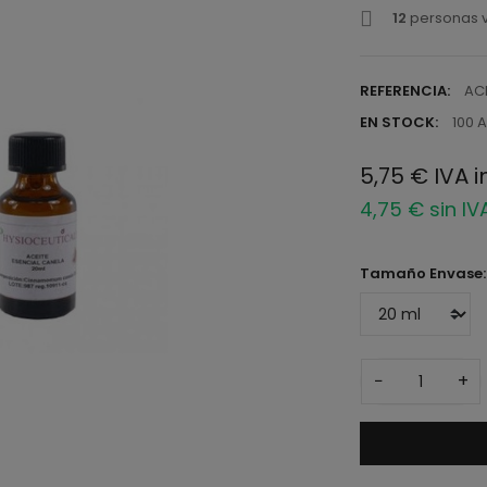
12
personas v
REFERENCIA:
AC
EN STOCK:
100 A
5,75 € IVA i
4,75 € sin IV
Tamaño Envase
−
+