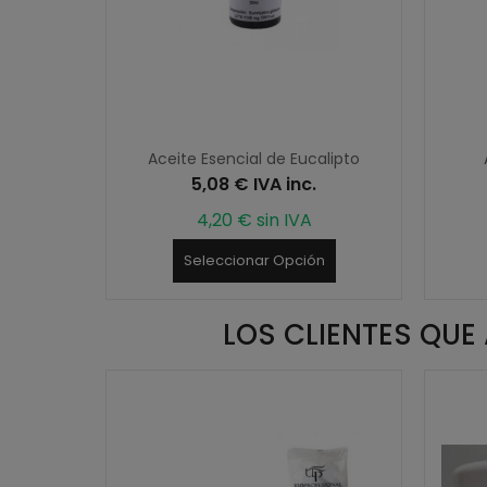
 5000 ml
Aceite Esencial de Eucalipto
.
5,08 € IVA inc.
4,20 € sin IVA
Seleccionar Opción
LOS CLIENTES QU