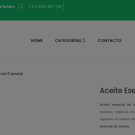
cluido.
.
+34 626 891 120
HOME
CATEGORÍAS
CONTACTO
cial Canela
Aceite Es
Aceite esencial de 
nerviosa, mejora la circ
supuesto un intenso ol
esencial de canela.