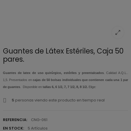
Guantes de Látex Estériles, Caja 50
pares.
Guantes de latex de uso quirúrgico, estériles y preentalcados
. Calidad A.Q.L..
1,5. Presentados en
cajas de 50 bolsas individuales que contienen cada una 1 par
de guantes
. Disponible en
tallas 6, 6 1/2, 7, 7 1/2, 8, 8 1/2.
Elige:
5
personas viendo este producto en tiempo real
REFERENCIA:
CNG-061
EN STOCK:
5 Artículos