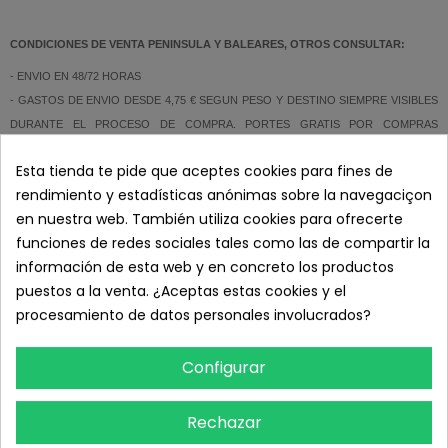
CONDICIONES DE VENTA PENINSULA Y BALEARES, OTROS CONSULTAR:
- ENVIO EN 48/72 HORAS
- GASTOS DE ENVIO DESDE 4,75 € SEGUN PESO Y DESTINO SIEMPRE VISIBLES
DURANTE EL PROCESO DE COMPRA. PORTES GRATIS POR COMPRAS
SUPERIORES A 150€ + IVA.
Esta tienda te pide que aceptes cookies para fines de
- PAGO SEGURO
rendimiento y estadísticas anónimas sobre la navegaciçon
en nuestra web. También utiliza cookies para ofrecerte
- ATENCION AL CLIENTE: 626 89 11 20 (L-V 8:00 a 19:00)
funciones de redes sociales tales como las de compartir la
información de esta web y en concreto los productos
DETALLES DEL PRODUCTO
puestos a la venta. ¿Aceptas estas cookies y el
procesamiento de datos personales involucrados?
RESEÑAS
Configurar
TAMBIÉN PODRÍA INTERESARLE
Rechazar