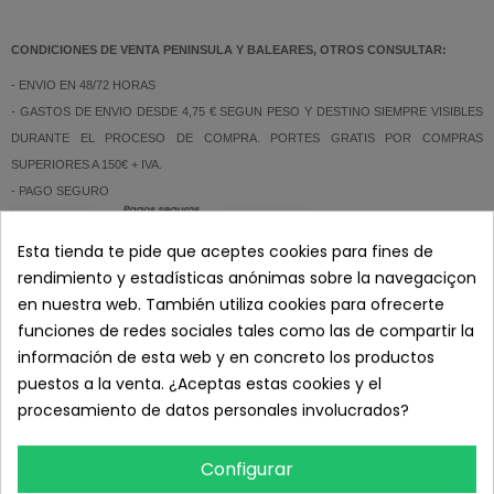
CONDICIONES DE VENTA PENINSULA Y BALEARES, OTROS CONSULTAR:
- ENVIO EN 48/72 HORAS
- GASTOS DE ENVIO DESDE 4,75 € SEGUN PESO Y DESTINO SIEMPRE VISIBLES
DURANTE EL PROCESO DE COMPRA. PORTES GRATIS POR COMPRAS
SUPERIORES A 150€ + IVA.
- PAGO SEGURO
Esta tienda te pide que aceptes cookies para fines de
- ATENCION AL CLIENTE: 626 89 11 20 (L-V 8:00 a 19:00)
rendimiento y estadísticas anónimas sobre la navegaciçon
en nuestra web. También utiliza cookies para ofrecerte
DETALLES DEL PRODUCTO
funciones de redes sociales tales como las de compartir la
información de esta web y en concreto los productos
RESEÑAS
puestos a la venta. ¿Aceptas estas cookies y el
procesamiento de datos personales involucrados?
Configurar