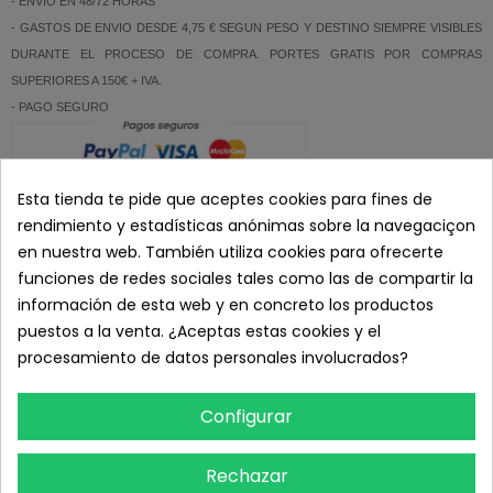
- ENVIO EN 48/72 HORAS
- GASTOS DE ENVIO DESDE 4,75 € SEGUN PESO Y DESTINO SIEMPRE VISIBLES
DURANTE EL PROCESO DE COMPRA. PORTES GRATIS POR COMPRAS
SUPERIORES A 150€ + IVA.
- PAGO SEGURO
- ATENCION AL CLIENTE: 626 89 11 20 (L-V 8:00 a 19:00)
Esta tienda te pide que aceptes cookies para fines de
rendimiento y estadísticas anónimas sobre la navegaciçon
DETALLES DEL PRODUCTO
en nuestra web. También utiliza cookies para ofrecerte
funciones de redes sociales tales como las de compartir la
RESEÑAS
información de esta web y en concreto los productos
puestos a la venta. ¿Aceptas estas cookies y el
TAMBIÉN PODRÍA INTERESARLE
procesamiento de datos personales involucrados?
Configurar
Rechazar