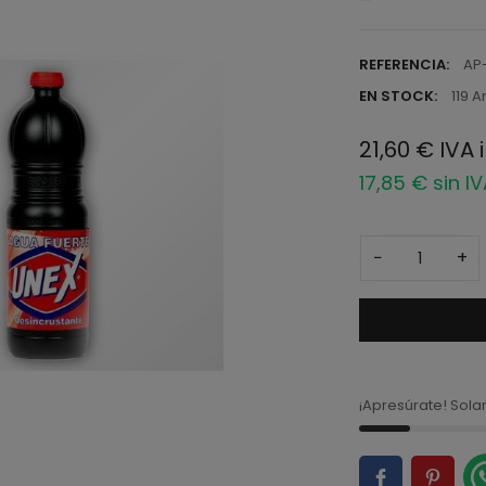
REFERENCIA:
AP
EN STOCK:
119 A
21,60 € IVA 
17,85 € sin I
−
+
¡Apresúrate! Sol