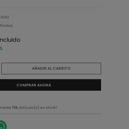
-0142
rtículos
incluido
VA
AÑADIR AL CARRITO
COMPRAR AHORA
amente
119
¡Artículo(s) en stock!