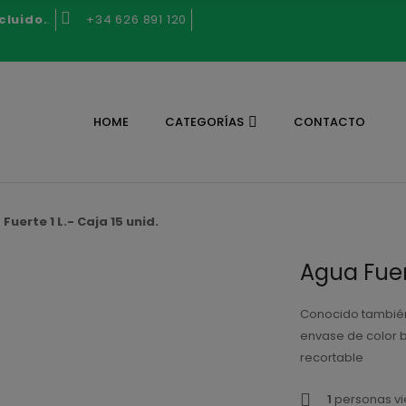
cluido.
.
+34 626 891 120
HOME
CATEGORÍAS
CONTACTO
Fuerte 1 L.- Caja 15 unid.
Agua Fuert
Conocido también
envase de color 
recortable
1
personas vi