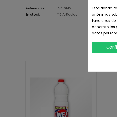
Esta tienda t
Referencia
AP-0142
anónimas sobr
En stock
119 Artículos
funciones de 
concreto los 
datos persona
Conf
2 