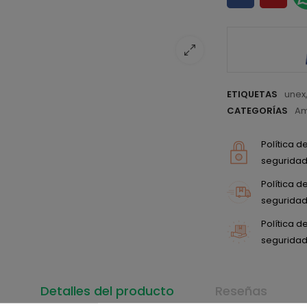
ETIQUETAS
unex
CATEGORÍAS
Am
Política 
seguridad 
Política 
seguridad 
Política 
seguridad 
Detalles del producto
Reseñas