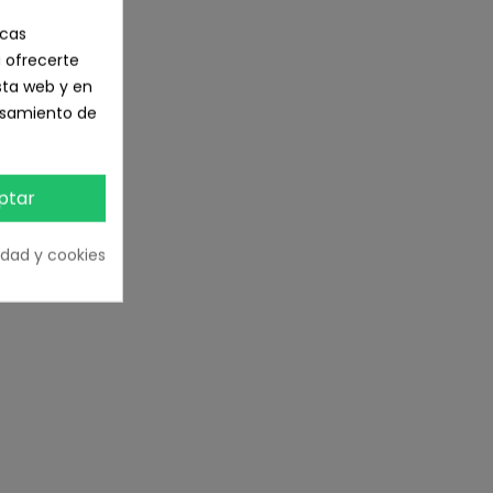
icas
 ofrecerte
sta web y en
cesamiento de
ptar
RÍA
cidad y cookies