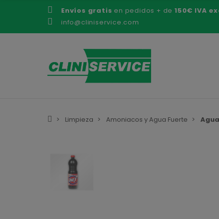
Envíos gratis
en pedidos + de
150€ IVA ex
info@cliniservice.com
Limpieza
Amoniacos y Agua Fuerte
Agua 