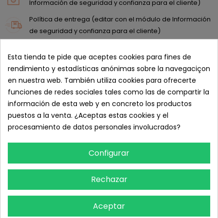
Información de seguridad y confianza para el cliente)
Política de entrega (editar con el módulo de Información
de seguridad y confianza para el cliente)
Política de devolución (editar con el módulo de
Esta tienda te pide que aceptes cookies para fines de
Información de seguridad y confianza para el cliente)
rendimiento y estadísticas anónimas sobre la navegaciçon
en nuestra web. También utiliza cookies para ofrecerte
DESCRIPCIÓN
funciones de redes sociales tales como las de compartir la
información de esta web y en concreto los productos
Balones diseñados para la práctica de pilates, estiramientos,
puestos a la venta. ¿Aceptas estas cookies y el
tonificación y ejercicios de rehabilitación. - Ideal para realizar
procesamiento de datos personales involucrados?
ejercicios de preparación al parto. - Diferentes tamaños según
la estatura del paciente. - Útiles en fisioterapia pediátrica. - No
Configurar
incluye hinchador.
Rechazar
DETALLES DEL PRODUCTO
Aceptar
RESEÑAS