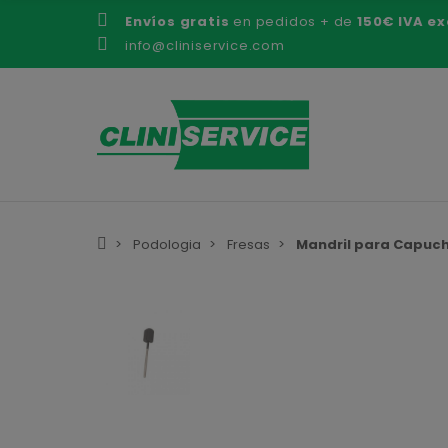
Envíos gratis
en pedidos + de
150€ IVA ex
info@cliniservice.com
Podologia
Fresas
Mandril para Capuch