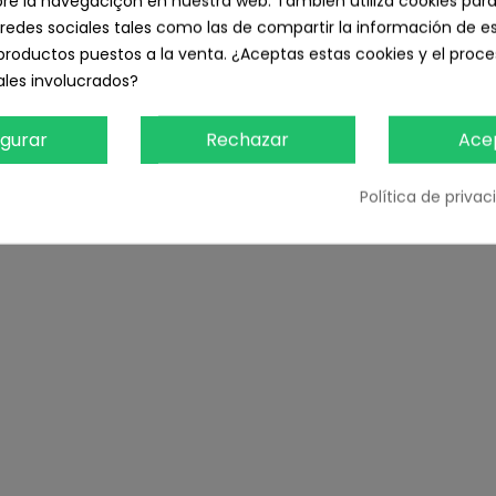
e la navegaciçon en nuestra web. También utiliza cookies para
redes sociales tales como las de compartir la información de e
productos puestos a la venta. ¿Aceptas estas cookies y el pro
les involucrados?
igurar
Rechazar
Ace
Política de priva