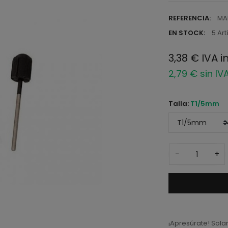
REFERENCIA:
MA
EN STOCK:
5 Art
3,38 € IVA i
2,79 € sin IV
Talla:
T1/5mm
−
+
¡Apresúrate! Sol