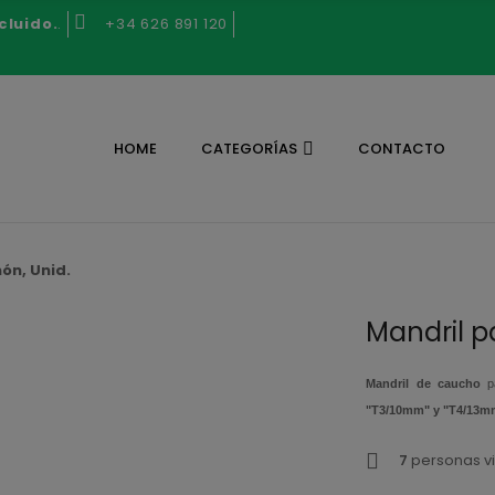
cluido.
.
+34 626 891 120
HOME
CATEGORÍAS
CONTACTO
ón, Unid.
Mandril p
Mandril de caucho
pa
"T3/10mm" y "T4/13mm
7
personas vi