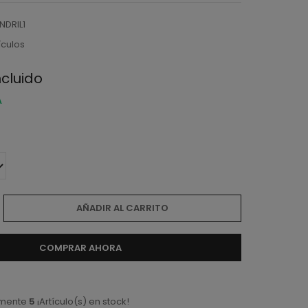
NDRIL1
ículos
ncluido
A
AÑADIR AL CARRITO
COMPRAR AHORA
amente
5
¡Artículo(s) en stock!