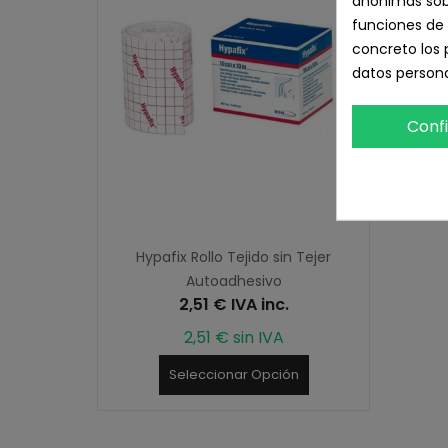
anónimas sobr
funciones de 
concreto los 
datos persona
Conf
Hypafix Rollo Tejido sin Tejer
Autoadhesivo
2,51 € IVA inc.
2,51 € sin IVA
Seleccionar Opción