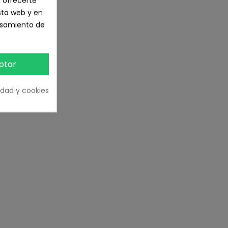
 ofrecerte
sta web y en
cesamiento de
ptar
cidad y cookies