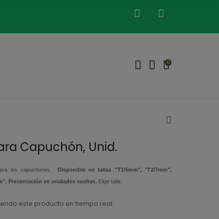
0
ara Capuchón, Unid.
ra los capuchones.
Disponible en tallas "T1/5mm", "T2/7mm",
". Presentación en unidades sueltas.
Elige talla:
endo este producto en tiempo real