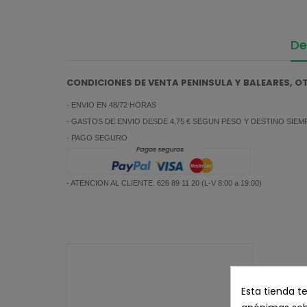
De
CONDICIONES DE VENTA PENINSULA Y BALEARES, 
- ENVIO EN 48/72 HORAS
- GASTOS DE ENVIO DESDE 4,75 € SEGUN PESO Y DESTINO SIE
- PAGO SEGURO
- ATENCION AL CLIENTE: 626 89 11 20 (L-V 8:00 a 19:00)
Esta tienda t