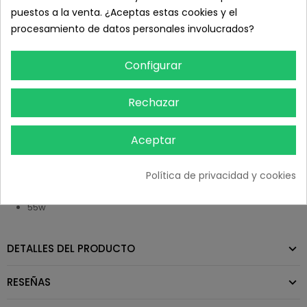
Interruptor encendido / apagado
puestos a la venta. ¿Aceptas estas cookies y el
LED light.
procesamiento de datos personales involucrados?
Super fast PTC: Resistencia electrónica para un rápido
alcance de la temperatura.
Configurar
Black ceramic coating: Hierro revestido con turmalina
negra para una distribución homogénea de la
Rechazar
temperatura.
Cool tip: Punta aislante.
Aceptar
Cable giratorio : 360&ordm.C. cable de 1.8m
Soporte integrado.
Voltaje: 220-240V ~ 60/60Hz
Política de privacidad y cookies
13-35mm.
55w
DETALLES DEL PRODUCTO
RESEÑAS