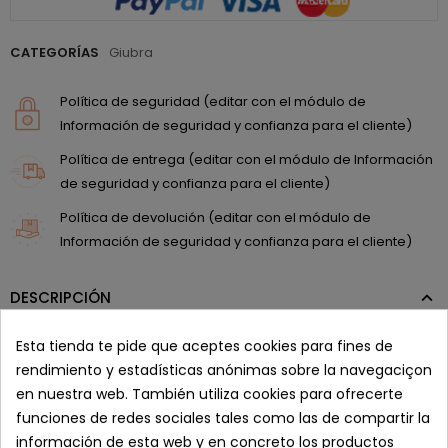
CATEGORÍAS
Giubra
Política de seguridad (editar con el módulo de
Información de seguridad y confianza para el cliente)
Política de entrega (editar con el módulo de Información
de seguridad y confianza para el cliente)
Política de devolución (editar con el módulo de
Información de seguridad y confianza para el cliente)
DESCRIPCIÓN
Esta tienda te pide que aceptes cookies para fines de
Características
rendimiento y estadísticas anónimas sobre la navegaciçon
en nuestra web. También utiliza cookies para ofrecerte
Características técnicas:
funciones de redes sociales tales como las de compartir la
Temperatura máxima - 200&ordm. C
información de esta web y en concreto los productos