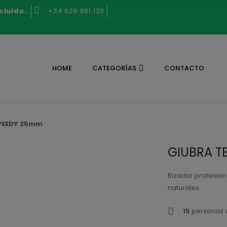
cluido.
.
+34 626 891 120
HOME
CATEGORÍAS
CONTACTO
SPEEDY 25mm
GIUBRA T
Rizador profesiona
naturales.
15
personas v