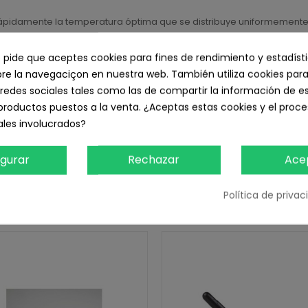
rápidamente la temperatura óptima que se distribuye uniformemente
de 360&deg. lo hace muy práctico
e pide que aceptes cookies para fines de rendimiento y estadíst
rado que te permitirá colocarlo cómodamente entre un procesamien
e la navegaciçon en nuestra web. También utiliza cookies para
ución ideal para quienes desean rizos perfectos y definidos.
redes sociales tales como las de compartir la información de e
productos puestos a la venta. ¿Aceptas estas cookies y el pro
les involucrados?
igurar
Rechazar
Ace
Política de priva
 PRODUCTOS EN LA MISMA CATEGO