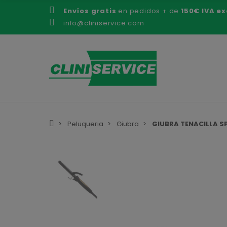
Envíos gratis
en pedidos + de
150€ IVA ex
info@cliniservice.com
Peluqueria
Giubra
GIUBRA TENACILLA 