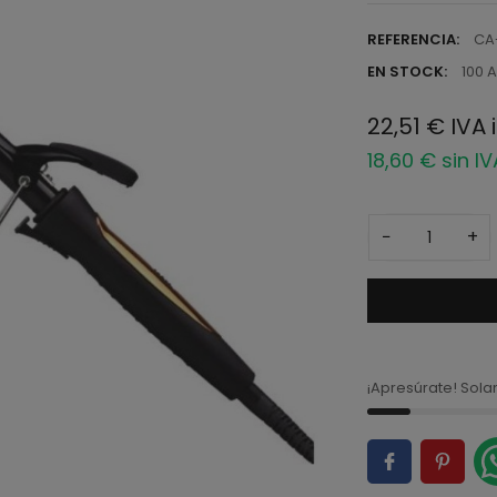
REFERENCIA:
CA
EN STOCK:
100 A
22,51 € IVA 
18,60 € sin I
−
+
¡Apresúrate! Sol