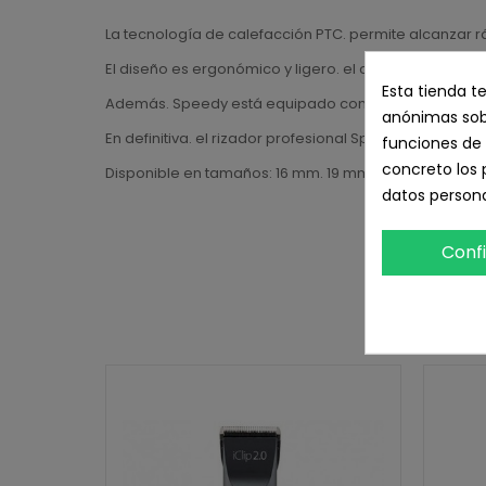
La tecnología de calefacción PTC. permite alcanzar 
El diseño es ergonómico y ligero. el cable giratorio 
Esta tienda t
Además. Speedy está equipado con un soporte integ
anónimas sobr
En definitiva. el rizador profesional Speedy es la sol
funciones de 
concreto los 
Disponible en tamaños: 16 mm. 19 mm. 25 y 32 mm
datos persona
Conf
16