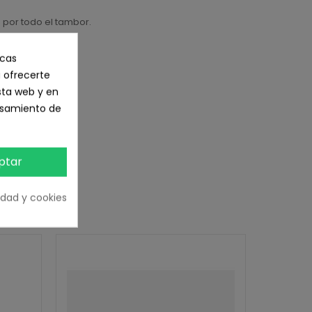
 por todo el tambor.
icas
to y otro.
 ofrecerte
sta web y en
cesamiento de
ptar
cidad y cookies
RÍA