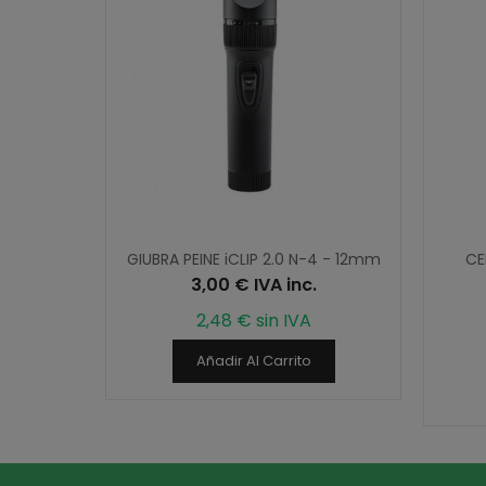
 X-ONE
GIUBRA PEINE iCLIP 2.0 N-4 - 12mm
CE
3,00 € IVA inc.
.
2,48 € sin IVA
Añadir Al Carrito