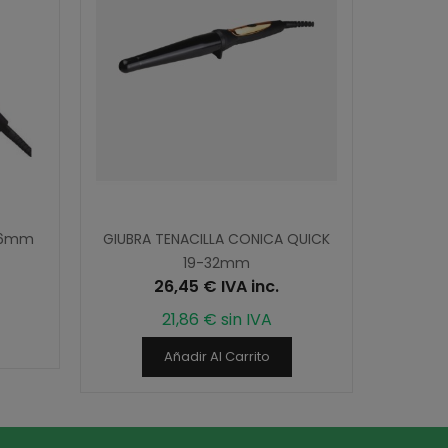
 16mm
GIUBRA TENACILLA CONICA QUICK
GIUBRA
19-32mm
26,45 € IVA inc.
21,86 € sin IVA
Añadir Al Carrito