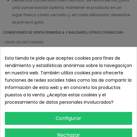
Debemos conservarlo bien cerrado. Se recomienda, para
una conservación óptima, mantener el producto en un
lugar fresco y bien cerrado y, en cada utilización, desechar
la primera gota.
CONDICIONES DE VENTA PENINSULA Y BALEARES, OTROS CONSULTAR:
- ENVIO EN 48/72 HORAS
- GASTOS DE ENVIO DESDE 4,75 € SEGUN PESO Y DESTINO SIEMPRE VISIBLES
Esta tienda te pide que aceptes cookies para fines de
DURANTE EL PROCESO DE COMPRA. PORTES GRATIS POR COMPRAS
rendimiento y estadísticas anónimas sobre la navegaciçon
SUPERIORES A 150€ + IVA.
en nuestra web. También utiliza cookies para ofrecerte
- PAGO SEGURO
funciones de redes sociales tales como las de compartir la
información de esta web y en concreto los productos
- ATENCION AL CLIENTE: 626 89 11 20 (L-V 8:00 a 19:00)
puestos a la venta. ¿Aceptas estas cookies y el
procesamiento de datos personales involucrados?
DETALLES DEL PRODUCTO
Configurar
RESEÑAS
Rechazar