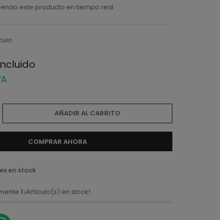
endo este producto en tiempo real
ículo
incluido
VA
AÑADIR AL CARRITO
COMPRAR AHORA
es en stock
amente
1
¡Artículo(s) en stock!