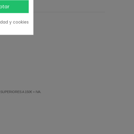
ñas
ptar
cidad y cookies
ientos.
PERIORES A 150€ + IVA.