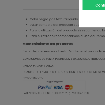
De
Conf
Color negro y de textura líquida.
Evitar contacto del producto sobre el ojo y la pi
Para la utilización del producto se recomienda l
Para el retirado recomendamos el uso del Rem
Mantenimiento del producto:
Evitar dejar el envase abierto. Mantener el producto 
CONDICIONES DE VENTA PENINSULA Y BALEARES, OTROS CON
- ENVIO EN 48/72 HORAS
- GASTOS DE ENVIO DESDE 4,75 € SEGUN PESO Y DESTINO SIE
- PAGO SEGURO
- ATENCION AL CLIENTE: 626 89 11 20 (L-V 8:00 a 19:00)