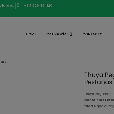
cluido.
.
+34 626 891 120
HOME
CATEGORÍAS
CONTACTO
grs.
Thuya Pe
Pestañas 
Thuya Pegamento
adherir las Ext
fuerte
que el Pe