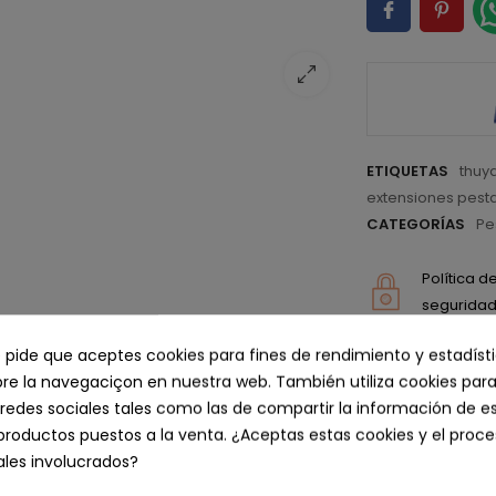
ETIQUETAS
thuy
extensiones pest
CATEGORÍAS
Pe
Política 
seguridad 
Política 
e pide que aceptes cookies para fines de rendimiento y estadíst
seguridad 
e la navegaciçon en nuestra web. También utiliza cookies para
Política 
redes sociales tales como las de compartir la información de e
seguridad 
productos puestos a la venta. ¿Aceptas estas cookies y el pro
les involucrados?