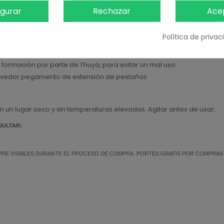
scripción
Detalles del producto
Rese
igurar
Rechazar
Ace
Política de priva
el. Indicado para servicios duraderos en los que se realizan mantenim
a formación por parte de Thuya, para evitar un mal uso.
ovedor pegamento de extensión de pestañas
en un lugar seco y sin temperaturas elevadas. Agitar antes de usar.
SULTAR:
MPRE VISIBLES DURANTE EL PROCESO DE COMPRA. PORTES GRATIS POR COMPRAS SU