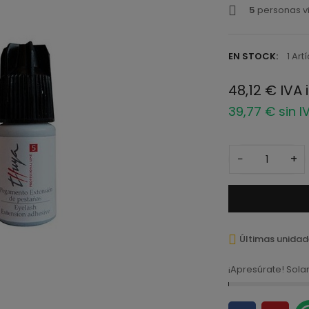
5
personas vi
EN STOCK:
1 Art
48,12 € IVA 
39,77 € sin I
−
+
Últimas unidad
¡Apresúrate! Sol