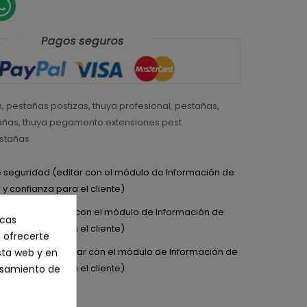
a
,
pestañas postizas
,
thuya profesional
,
pestañas
,
añas
,
thuya pegamento extensiones pest
stañas
de seguridad (editar con el módulo de Información de
y confianza para el cliente)
de entrega (editar con el módulo de Información de
icas
y confianza para el cliente)
 ofrecerte
de devolución (editar con el módulo de Información de
sta web y en
y confianza para el cliente)
cesamiento de