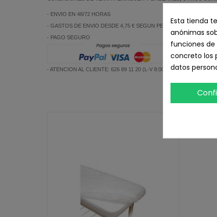
- ENVIO EN 48/72 HORAS
Esta tienda t
- GASTOS DE ENVIO DESDE 4,75 € SEGUN PESO Y DESTINO SIE
anónimas sobr
- PAGO SEGURO
funciones de 
concreto los 
datos persona
- ATENCION AL CLIENTE: 626 89 11 20 (L-V 8:00 a 19:00)
Conf