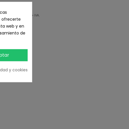
icas
PERIORES A 150€ + IVA.
 ofrecerte
sta web y en
cesamiento de
ptar
cidad y cookies