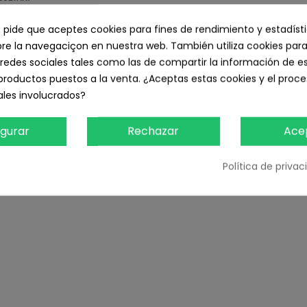
e pide que aceptes cookies para fines de rendimiento y estadíst
MPRE VISIBLES DURANTE EL PROCESO DE COMPRA. PORTES GRATIS POR COMPRAS SU
e la navegaciçon en nuestra web. También utiliza cookies para
redes sociales tales como las de compartir la información de e
productos puestos a la venta. ¿Aceptas estas cookies y el pro
les involucrados?
igurar
Rechazar
Ace
TAMBIÉN PODRÍA INTERESARLE
Política de priva