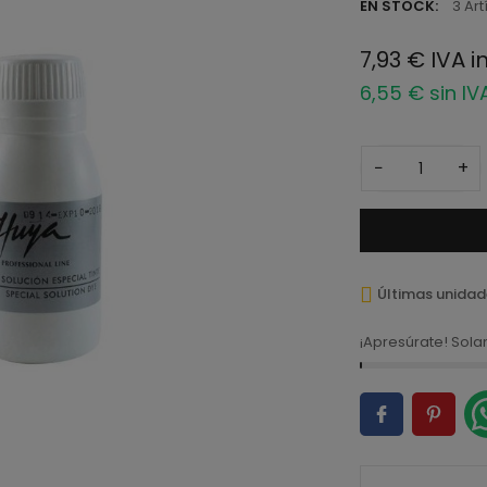
EN STOCK:
3 Art
7,93 € IVA i
6,55 € sin IV
−
+
Últimas unidad
¡Apresúrate! Sol