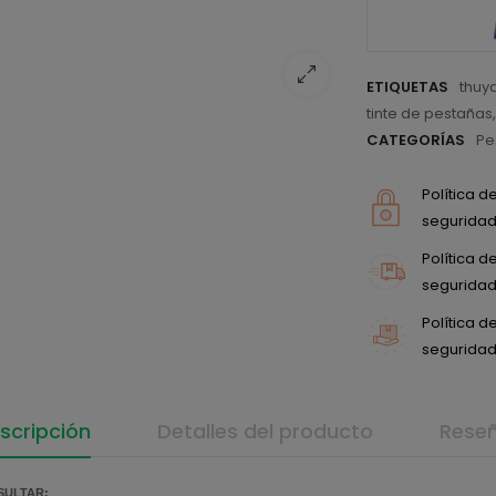
ETIQUETAS
thuy
tinte de pestañas
CATEGORÍAS
Pe
Política 
seguridad 
Política 
seguridad 
Política 
seguridad 
scripción
Detalles del producto
Rese
SULTAR: