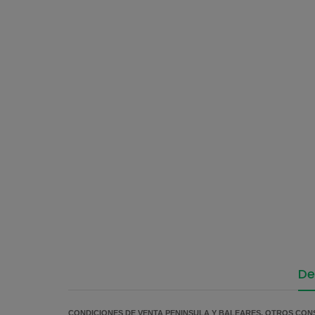
De
CONDICIONES DE VENTA PENINSULA Y BALEARES, OTROS CON