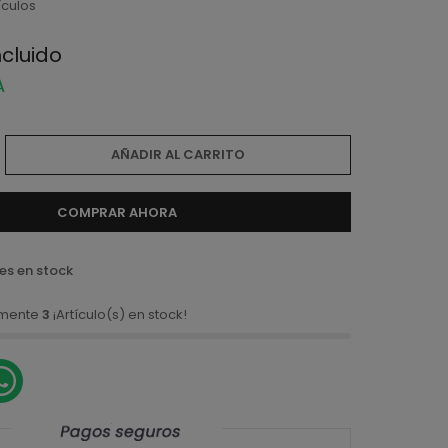
ículos
ncluido
A
AÑADIR AL CARRITO
COMPRAR AHORA
es en stock
amente
3
¡Artículo(s) en stock!