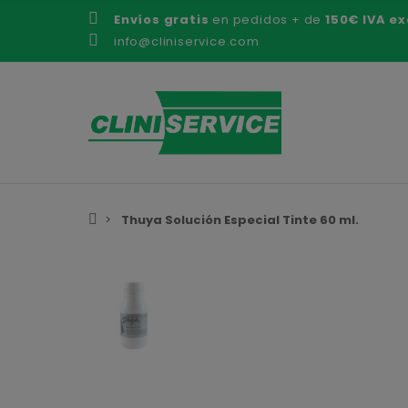
Envíos gratis
en pedidos + de
150€ IVA ex
info@cliniservice.com
Thuya Solución Especial Tinte 60 ml.