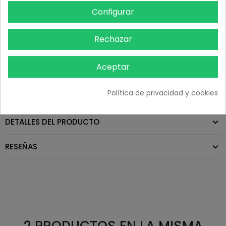
Configurar
- ENVIO EN 48/72 HORAS
- GASTOS DE ENVIO DESDE 4,75 € SEGUN PESO Y DESTINO SIEMPRE VISIBLES
Rechazar
DURANTE EL PROCESO DE COMPRA. PORTES GRATIS POR COMPRAS
SUPERIORES A 150€ + IVA.
- PAGO SEGURO
Aceptar
Política de privacidad y cookies
- ATENCION AL CLIENTE: 626 89 11 20 (L-V 8:00 a 19:00)
DETALLES DEL PRODUCTO
RESEÑAS