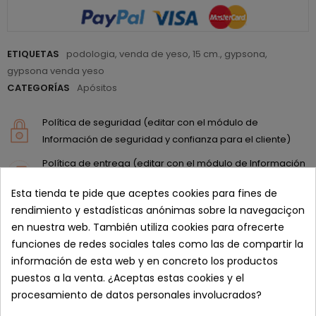
ETIQUETAS
podologia
,
venda de yeso
,
15 cm.
,
gypsona
,
gypsona venda yeso
CATEGORÍAS
Apósitos
Política de seguridad (editar con el módulo de
Información de seguridad y confianza para el cliente)
Política de entrega (editar con el módulo de Información
de seguridad y confianza para el cliente)
Esta tienda te pide que aceptes cookies para fines de
Política de devolución (editar con el módulo de
rendimiento y estadísticas anónimas sobre la navegaciçon
Información de seguridad y confianza para el cliente)
en nuestra web. También utiliza cookies para ofrecerte
funciones de redes sociales tales como las de compartir la
DESCRIPCIÓN
información de esta web y en concreto los productos
puestos a la venta. ¿Aceptas estas cookies y el
procesamiento de datos personales involucrados?
CONDICIONES DE VENTA PENINSULA Y BALEARES, OTROS
CONSULTAR: