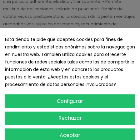
una película adherente, elástica y transparente. - Permite
multitud de aplicaciones: sellado de punciones, fijación de
catéteres, uso postoperatorio, protección de la piel en vendajes
autoadhesivos, sujeción de vendajes, recubrimiento de
erosiones, quemaduras y picaduras de insectos.
Esta tienda te pide que aceptes cookies para fines de
rendimiento y estadísticas anónimas sobre la navegaciçon
DETALLES DEL PRODUCTO
en nuestra web. También utiliza cookies para ofrecerte
funciones de redes sociales tales como las de compartir la
RESEÑAS
información de esta web y en concreto los productos
puestos a la venta. ¿Aceptas estas cookies y el
TAMBIÉN PODRÍA INTERESARLE
procesamiento de datos personales involucrados?
Configurar
Rechazar
Aceptar