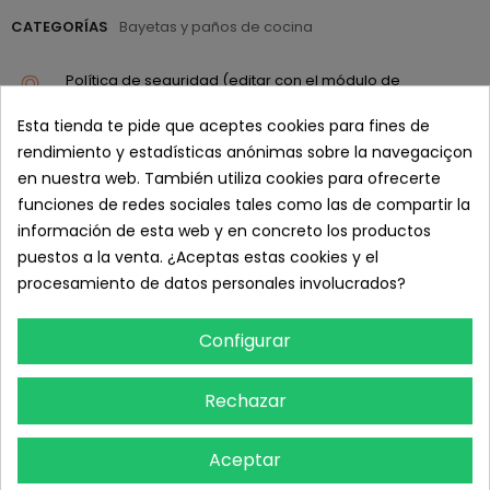
CATEGORÍAS
Bayetas y paños de cocina
Política de seguridad (editar con el módulo de
Información de seguridad y confianza para el cliente)
Esta tienda te pide que aceptes cookies para fines de
Política de entrega (editar con el módulo de Información
rendimiento y estadísticas anónimas sobre la navegaciçon
de seguridad y confianza para el cliente)
en nuestra web. También utiliza cookies para ofrecerte
funciones de redes sociales tales como las de compartir la
Política de devolución (editar con el módulo de
información de esta web y en concreto los productos
Información de seguridad y confianza para el cliente)
puestos a la venta. ¿Aceptas estas cookies y el
procesamiento de datos personales involucrados?
DETALLES DEL PRODUCTO
Configurar
Referencia
AP-0171PACK
En stock
1000 Artículos
Rechazar
RESEÑAS
Aceptar