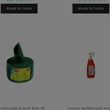
Añadir Al Carrito
Añadir Al Carrito
o Estropajo Scotch Brite 96
Inoxarp Abrillantador Ac