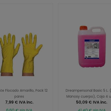
e Flocado Amarillo, Pack 12
Dreampersonal Basic 5 L. (
pares
Manosy cuerpo), Caja 4 u
7,99 € IVA inc.
50,09 € IVA inc.
6,60 € sin IVA
41,40 € sin IVA