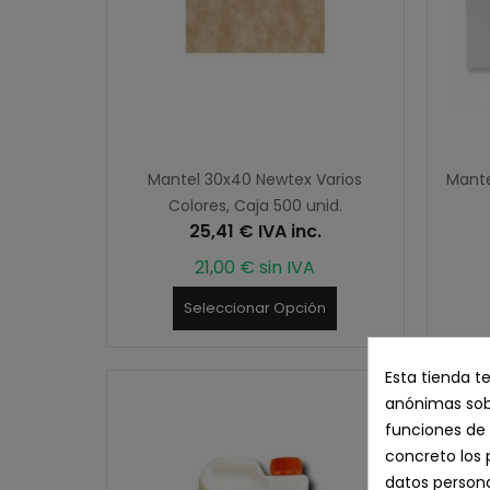
Mantel 30x40 Newtex Varios
Mante
Colores, Caja 500 unid.
25,41 € IVA inc.
21,00 € sin IVA
Seleccionar Opción
Esta tienda t
anónimas sobr
funciones de 
concreto los 
datos persona