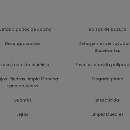
yetas y paños de cocina
Bolsas de basura
Desengrasantes
Detergentes de Lavador
Suavizantes
nvases comida aluminio
Envases comida poliprop
ajos-Piedras Limpia Plancha-
Fregado plano
Lana de Acero
Guantes
Insecticida
Lejías
Limpia Muebles