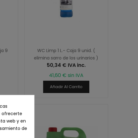
ja 9
WC Limp 1 L.- Caja 9 unid. (
elimina sarro de los urinarios )
50,34 € IVA inc.
41,60 € sin IVA
Añadir Al Carrito
icas
 ofrecerte
sta web y en
cesamiento de