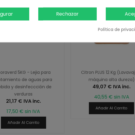
igurar
Rechazar
Ace
Política de priva
loraverd 5KG - Lejia para
Citron PLUS 12 Kg (Lavavaji
atamiento de aguas para
máquina alta dureza)
49,07 € IVA inc.
bida y desinfeccción de
verduras
40,55 € sin IVA
21,17 € IVA inc.
Añadir Al Carrito
17,50 € sin IVA
Añadir Al Carrito