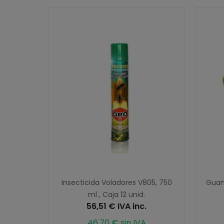
Insecticida Voladores V805, 750
Guant
ml , Caja 12 unid.
56,51 € IVA inc.
46,70 € sin IVA