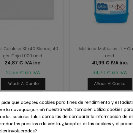
l Celulosa 30x40 Blanco, 40
Multiclar Multiusos 1 L.- Ca
grs. Caja 1.000 unid.
unid.
24,87 € IVA inc.
41,99 € IVA inc.
20,55 € sin IVA
34,70 € sin IVA
Añadir Al Carrito
Añadir Al Carrito
e pide que aceptes cookies para fines de rendimiento y estadíst
e la navegaciçon en nuestra web. También utiliza cookies para
redes sociales tales como las de compartir la información de e
productos puestos a la venta. ¿Aceptas estas cookies y el pro
les involucrados?