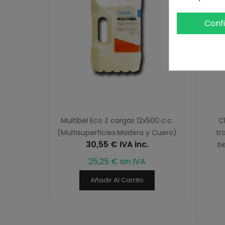
Conf
Multibel Eco Z cargas 12x500 c.c.
C
(Multisuperficies.Madera y Cuero)
tr
30,55 € IVA inc.
be
25,25 € sin IVA
Añadir Al Carrito