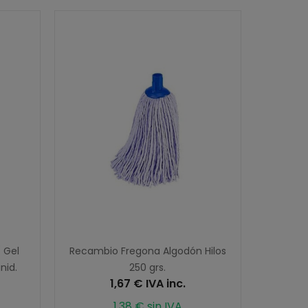
 Gel
Recambio Fregona Algodón Hilos
nid.
250 grs.
1,67 € IVA inc.
1,38 € sin IVA