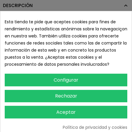
DESCRIPCIÓN
Esta tienda te pide que aceptes cookies para fines de
Es muy importante tener en cuenta el acabado, grosor, textura,
rendimiento y estadísticas anónimas sobre la navegaciçon
curvatura y longitud del pelo sintético y por ello Thuya ofrece un
en nuestra web. También utiliza cookies para ofrecerte
extenso abanico de medidas en el mercado.
funciones de redes sociales tales como las de compartir la
CARACTERÍSTICAS
información de esta web y en concreto los productos
Pelos sintéticos diseñados para la prolongación de la pestaña
puestos a la venta. ¿Aceptas estas cookies y el
natural.
procesamiento de datos personales involucrados?
- CURVATURA C:
Especifica para pestañas con curva natural y
Configurar
da mayor
expresividad a la mirada.
Rechazar
GROSOR
Todas las medidas universales son tomadas con una
Aceptar
herramienta llamada micrómetro que nos dará las medidas en
centésimas de milímetros de grosor.
Política de privacidad y cookies
0.07 mm. Fino extremo, perfecto para extensiones 3D y 5D.