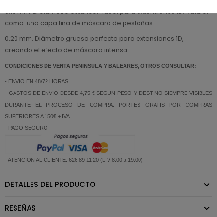
0.15 mm. El diámetro estándar. Ideal para extensiones 1D. Natural
como una capa fina de máscara de pestañas.
0.20 mm. Diámetro grueso perfecto para extensiones 1D,
creando el efecto de máscara intensa.
CONDICIONES DE VENTA PENINSULA Y BALEARES, OTROS CONSULTAR:
- ENVIO EN 48/72 HORAS
- GASTOS DE ENVIO DESDE 4,75 € SEGUN PESO Y DESTINO SIEMPRE VISIBLES
DURANTE EL PROCESO DE COMPRA. PORTES GRATIS POR COMPRAS
SUPERIORES A 150€ + IVA.
- PAGO SEGURO
- ATENCION AL CLIENTE: 626 89 11 20 (L-V 8:00 a 19:00)
DETALLES DEL PRODUCTO
RESEÑAS