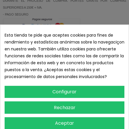
DURANTE EL PROCESO DE COMPRA. PORTES GRATIS POR COMPRAS
SUPERIORES A 150€ + IVA.
- PAGO SEGURO
- ATENCION AL CLIENTE: 626 89 11 20 (L-V 8:00 a 19:00)
Esta tienda te pide que aceptes cookies para fines de
rendimiento y estadísticas anónimas sobre la navegaciçon
DETALLES DEL PRODUCTO
en nuestra web. También utiliza cookies para ofrecerte
funciones de redes sociales tales como las de compartir la
RESEÑAS
información de esta web y en concreto los productos
puestos a la venta. ¿Aceptas estas cookies y el
procesamiento de datos personales involucrados?
TAMBIÉN PODRÍA INTERESARLE
Configurar
Rechazar
Aceptar