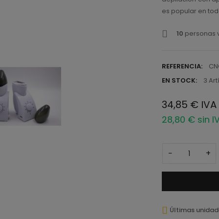
es popular en tod
10
personas v
REFERENCIA:
CN
EN STOCK:
3 Art
34,85 € IVA 
28,80 € sin I
−
+
Últimas unidad