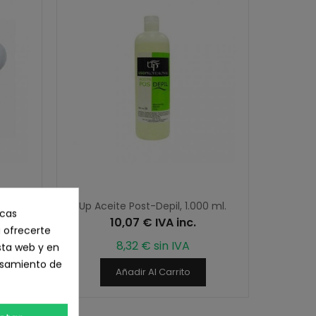
ado 2
Up Aceite Post-Depil, 1.000 ml.
icas
10,07 € IVA inc.
ueltas
 ofrecerte
8,32 € sin IVA
sta web y en
cesamiento de
Añadir Al Carrito