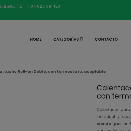
cluido.
.
+34 626 891 120
HOME
CATEGORÍAS
CONTACTO
artucho Roll-on Doble, con termostato, acoplable
Calentado
con termo
Calentador para
individual y acop
siendo por lo 
depilación con a