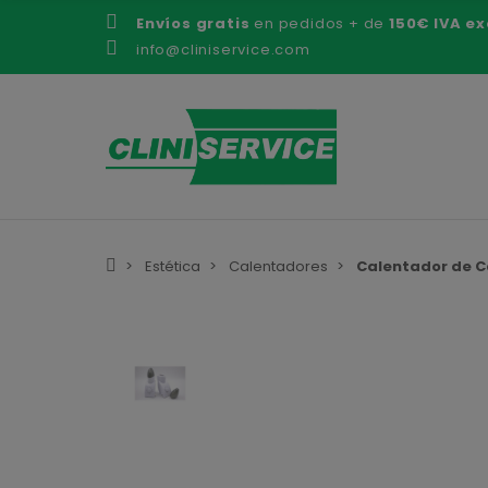
Envíos gratis
en pedidos + de
150€ IVA ex
info@cliniservice.com
Estética
Calentadores
Calentador de C