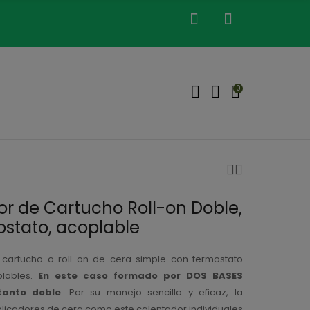
0
r de Cartucho Roll-on Doble,
stato, acoplable
 cartucho o roll on de cera simple con termostato
lables.
En este caso formado por DOS BASES
tanto doble
. Por su manejo sencillo y eficaz, la
plicadores de cera como este calentador individuales