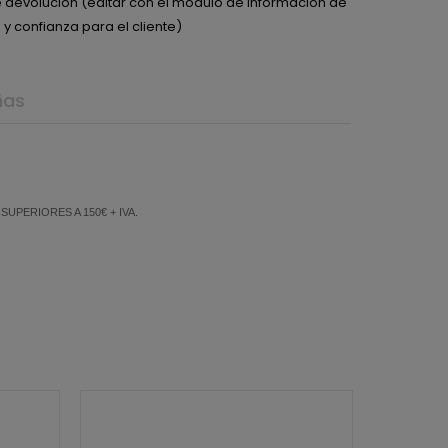
de devolución (editar con el módulo de Información de
y confianza para el cliente)
ñas
PERIORES A 150€ + IVA.