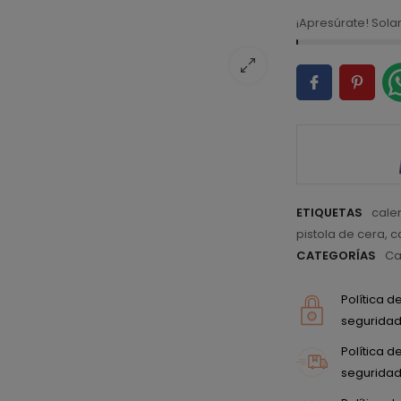
¡Apresúrate! Sol
ETIQUETAS
calen
pistola de cera
,
c
CATEGORÍAS
Ca
Política 
seguridad 
Política 
seguridad 