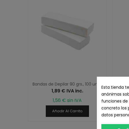
Bandas de Depilar 90 grs., 100 unid.
C
Esta tienda t
1,89 € IVA inc.
anónimas sobr
1,56 € sin IVA
funciones de 
concreto los 
Añadir Al Carrito
datos persona