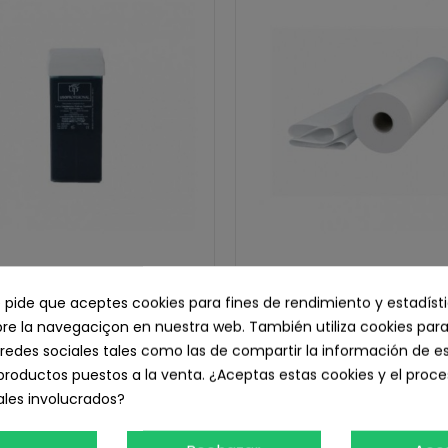
era Cartucho Roll-on UP
Rollo Papel Camilla Lamin
e pide que aceptes cookies para fines de rendimiento y estadíst
1,48 € IVA inc.
capas con precorte - Und. s
e la navegaciçon en nuestra web. También utiliza cookies para
4,78 € IVA inc.
1,22 € sin IVA
redes sociales tales como las de compartir la información de e
3,95 € sin IVA
productos puestos a la venta. ¿Aceptas estas cookies y el pro
Seleccionar Opción
les involucrados?
Añadir Al Carrito