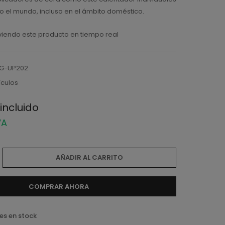
o el mundo, incluso en el ámbito doméstico.
iendo este producto en tiempo real
G-UP202
ículos
incluido
VA
AÑADIR AL CARRITO
COMPRAR AHORA
es en stock