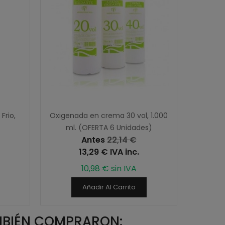
Frio,
Oxigenada en crema 30 vol, 1.000
Laca D
ml. (OFERTA 6 Unidades)
Antes
22,14 €
13,29 € IVA inc.
10,98 € sin IVA
Añadir Al Carrito
MBIÉN COMPRARON: