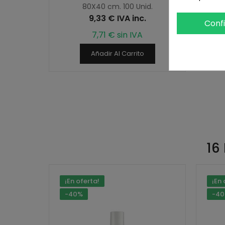
80X40 cm. 100 Unid.
9,33 € IVA inc.
Conf
7,71 € sin IVA
Añadir Al Carrito
16
¡En oferta!
¡En 
-40%
-4