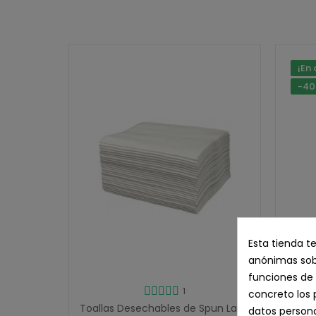
¡En 
-4
Esta tienda t
anónimas sobr
funciones de 
1
Champ
concreto los 
Toallas Desechables de Spun Lace
datos persona