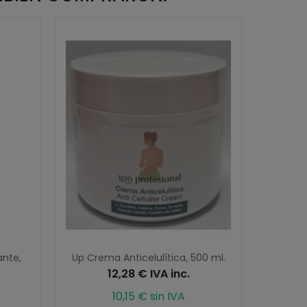
ante,
Up Crema Anticelulítica, 500 ml.
UP Gel 
12,28 € IVA inc.
10,15 € sin IVA