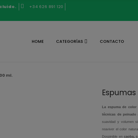
cluido.
.
+34 626 891 120
HOME
CATEGORÍAS
CONTACTO
00 ml.
Espumas d
La espuma de color e
técnicas de peinado 
suavidad y volumen si
reaviver el color natura
Dospinible en
caoba, c