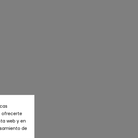
icas
 ofrecerte
sta web y en
cesamiento de