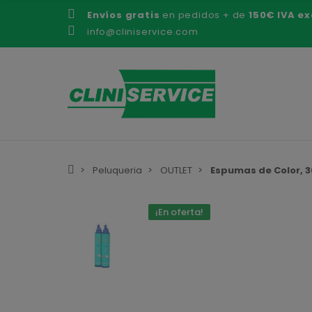
Envíos gratis
en pedidos + de
150€ IVA ex
info@cliniservice.com
Peluqueria
OUTLET
Espumas de Color, 3
¡En oferta!