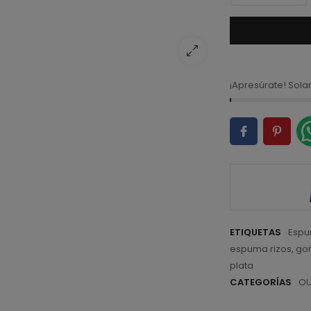
¡Apresúrate! Sol
ETIQUETAS
Espu
espuma rizos
,
go
plata
CATEGORÍAS
OU