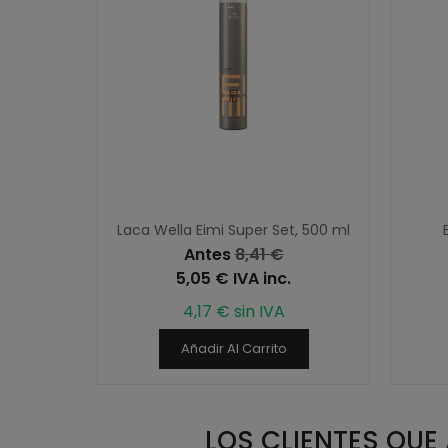
 NORMAL,
Laca Wella Eimi Super Set, 500 ml
Antes
8,41 €
l
5,05 € IVA inc.
4,17 € sin IVA
Añadir Al Carrito
LOS CLIENTES QU