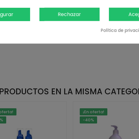
8,74 € IVA inc.
igurar
Rechazar
Ace
7,22 € sin IVA
Añadir Al Carrito
Política de priva
 PRODUCTOS EN LA MISMA CATEGO
oferta!
¡En oferta!
0%
-40%