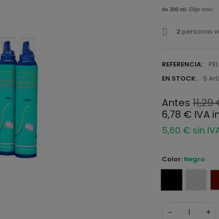
de 300 ml
. Elige tono:
2
personas vi
REFERENCIA:
PE
EN STOCK:
5 Art
Antes
11,29
6,78 € IVA i
5,60 € sin IV
Color:
Negro
−
+