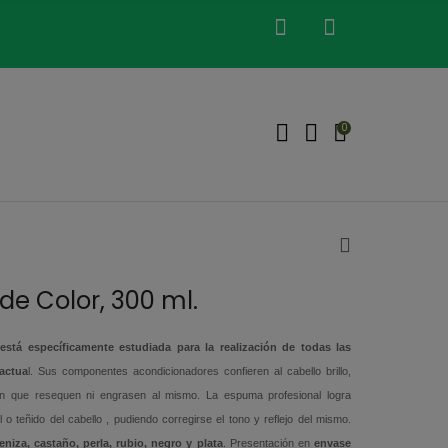
0
e Color, 300 ml.
stá específicamente estudiada para la realización de todas las
actua
l. Sus componentes acondicionadores confieren al cabello brillo,
n que resequen ni engrasen al mismo. La espuma profesional logra
l o teñido del cabello , pudiendo corregirse el tono y reflejo del mismo.
eniza, castaño, perla, rubio, negro y plata
. Presentación en
envase