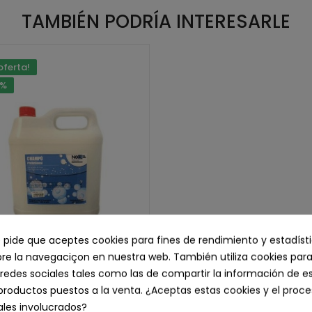
TAMBIÉN PODRÍA INTERESARLE
oferta!
0%
e pide que aceptes cookies para fines de rendimiento y estadíst
e la navegaciçon en nuestra web. También utiliza cookies para
redes sociales tales como las de compartir la información de e
ú Lavacabezas Neutro, 5 L.
productos puestos a la venta. ¿Aceptas estas cookies y el pro
Antes
14,56 €
les involucrados?