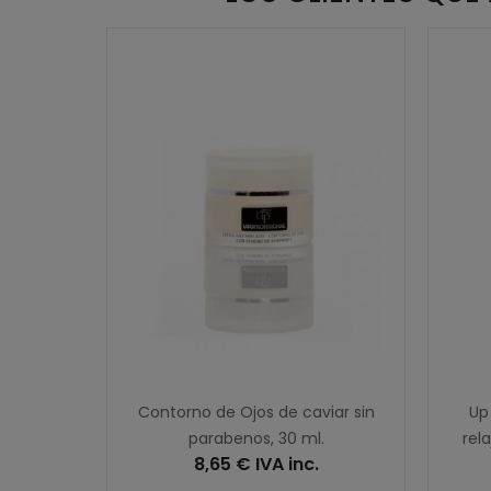
., 36
Contorno de Ojos de caviar sin
Up
parabenos, 30 ml.
rel
.
8,65 € IVA inc.