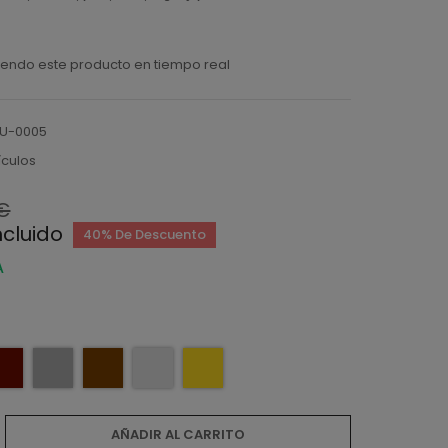
endo este producto en tiempo real
LU-0005
ículos
 €
ncluido
40% De Descuento
A
AÑADIR AL CARRITO