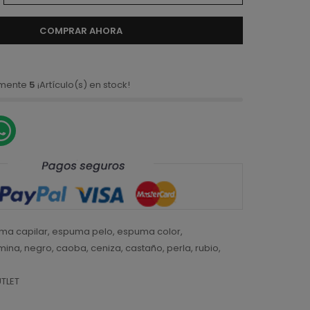
COMPRAR AHORA
amente
5
¡Artículo(s) en stock!
ma capilar
,
espuma pelo
,
espuma color
,
mina
,
negro
,
caoba
,
ceniza
,
castaño
,
perla
,
rubio
,
TLET