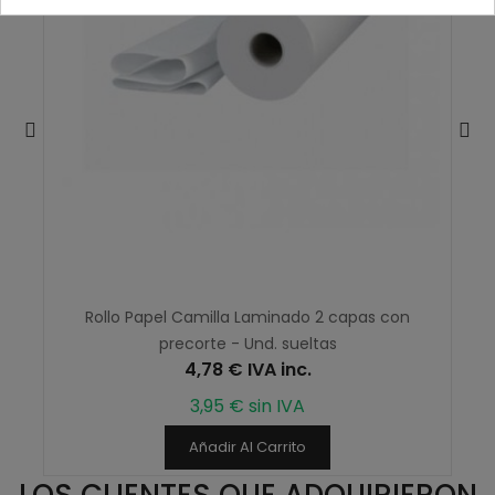
Rollo Papel Camilla Laminado 2 capas con
precorte - Und. sueltas
4,78 € IVA inc.
3,95 € sin IVA
Añadir Al Carrito