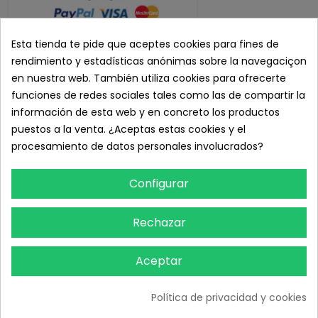
- ATENCION AL CLIENTE: 626 89 11 20 (L-V 8:00 a 19:00)
Esta tienda te pide que aceptes cookies para fines de
rendimiento y estadísticas anónimas sobre la navegaciçon
DETALLES DEL PRODUCTO
en nuestra web. También utiliza cookies para ofrecerte
funciones de redes sociales tales como las de compartir la
RESEÑAS
información de esta web y en concreto los productos
puestos a la venta. ¿Aceptas estas cookies y el
TAMBIÉN PODRÍA INTERESARLE
procesamiento de datos personales involucrados?
Configurar
Rechazar
Aceptar
Política de privacidad y cookies